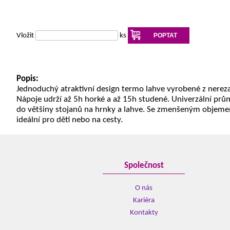
Vložit
ks
POPTAT
Popis:
Jednoduchý atraktivní design termo lahve vyrobené z nerezav
Nápoje udrží až 5h horké a až 15h studené. Univerzální prům
do většiny stojanů na hrnky a lahve. Se zmenšeným objem
ideální pro děti nebo na cesty.
Společnost
O nás
Kariéra
Kontakty