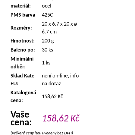
materiál:
ocel
PMS barva
425C
20 x 6.7 x 20 x ø
Rozměry:
6.7 cm
Hmotnost:
200 g
Baleno po:
30 ks
Minimální
1 ks
odběr:
Sklad Kate
není on-line, info
EU:
na dotaz
Katalogová
158,62 Kč
cena:
Vaše
158,62
Kč
cena:
(Veškeré ceny jsou uvedeny bez DPH)