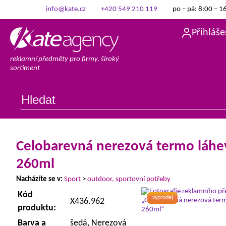
info@kate.cz
+420 549 210 119
po – pá: 8:00 – 1
Přihláše
reklamní předměty pro firmy, široký
sortiment
Celobarevná nerezová termo láhe
260ml
Nacházíte se v:
Sport
>
outdoor, sportovní potřeby
Kód
výprodej
X436.962
produktu:
Barva a
šedá, Nerezová