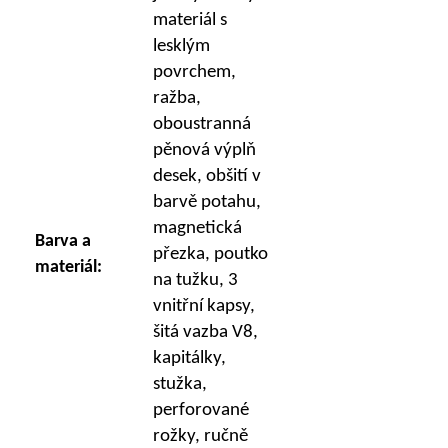
materiál s
lesklým
povrchem,
ražba,
oboustranná
pěnová výplň
desek, obšití v
barvě potahu,
magnetická
Barva a
přezka, poutko
materiál:
na tužku, 3
vnitřní kapsy,
šitá vazba V8,
kapitálky,
stužka,
perforované
rožky, ručně