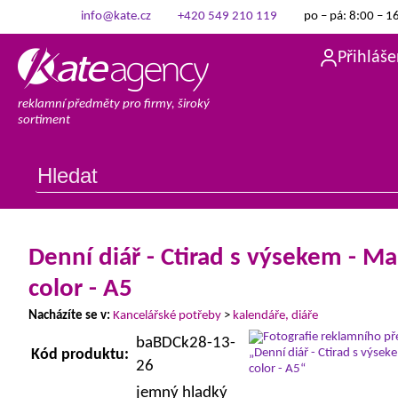
info@kate.cz
+420 549 210 119
po – pá: 8:00 – 1
Přihláše
reklamní předměty pro firmy, široký
sortiment
Denní diář - Ctirad s výsekem - M
color - A5
Nacházíte se v:
Kancelářské potřeby
>
kalendáře, diáře
baBDCk28-13-
Kód produktu:
26
jemný hladký