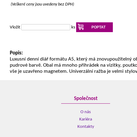
(Veškeré ceny jsou uvedeny bez DPH)
Vložit
ks
POPTAT
Popis:
Luxusní denní diář formátu A5, který má znovupoužitelný o
pudrové barvě. Obal má mnoho přihrádek na vizitky, poutko
vše je uzavřeno magnetem. Univerzální ražba je velmi stylov
Společnost
O nás
Kariéra
Kontakty