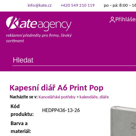
info@kate.cz
+420 549 210 119
po – pá: 8:00 – 1
Přihláše
reklamní předměty pro firmy, široký
sortiment
Kapesní diář A6 Print Pop
Nacházíte se v:
Kancelářské potřeby
>
kalendáře, diáře
Kód
HEDPP436-13-26
produktu:
Barva a
materiál: