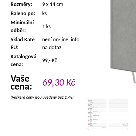
Rozměry:
9 x 14 cm
Baleno po:
ks
Minimální
1 ks
odběr:
Sklad Kate
není on-line, info
EU:
na dotaz
Katalogová
99,- Kč
cena:
Vaše
69,30
Kč
cena:
(Veškeré ceny jsou uvedeny bez DPH)