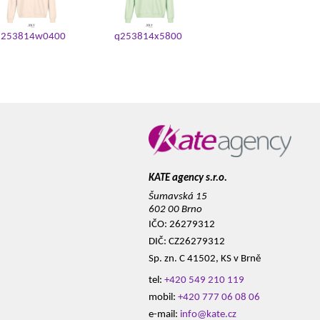
q253814w0400
q253814x5800
KATE agency s.r.o.
Šumavská 15
602 00 Brno
IČO: 26279312
DIČ: CZ26279312
Sp. zn. C 41502, KS v Brně
tel:
+420 549 210 119
mobil:
+420 777 06 08 06
e-mail:
info@kate.cz