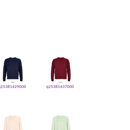
q25381429000
q25381437000