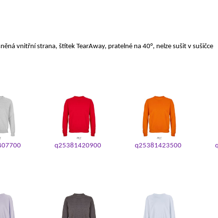
ná vnitřní strana, štítek TearAway, pratelné na 40°, nelze sušit v sušičce
407700
q25381420900
q25381423500