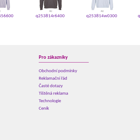
456600
q253814r6400
q253814w0300
Pro zákazníky
Obchodní podmínky
Reklamační řád
Časté dotazy
Tištěná reklama
Technologie
Ceník