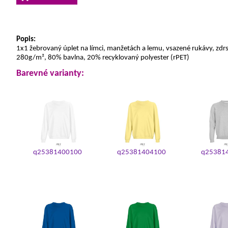
Popis:
1x1 žebrovaný úplet na límci, manžetách a lemu, vsazené rukávy, zdrsně
280g/m², 80% bavlna, 20% recyklovaný polyester (rPET)
Barevné varianty:
q25381400100
q25381404100
q25381