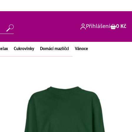
Přihlášení
0 Kč
elax
Cukrovinky
Domácí
mazlíčci
Vánoce