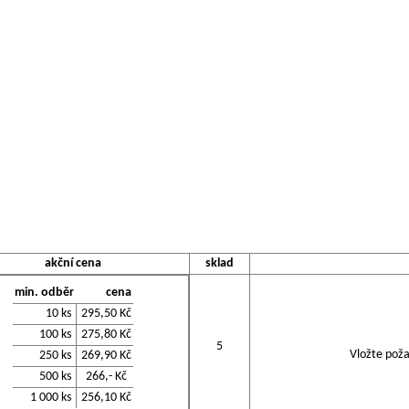
akční cena
sklad
min. odběr
cena
10 ks
295,50 Kč
100 ks
275,80 Kč
5
Vložte poža
250 ks
269,90 Kč
500 ks
266,- Kč
1 000 ks
256,10 Kč