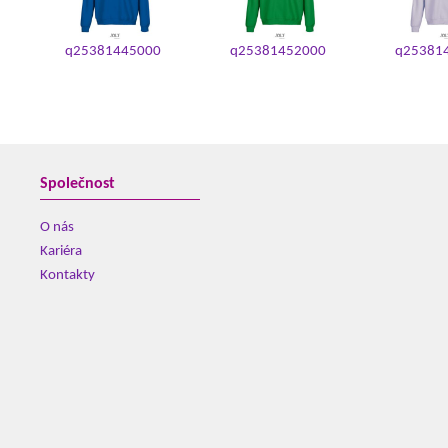
q25381445000
q25381452000
q25381
Společnost
O nás
Kariéra
Kontakty