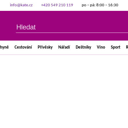
info@kate.cz
+420 549 210 119
po – pá: 8:00 – 16:30
chyně
Cestování
Přívěsky
Nářadí
Deštníky
Víno
Sport
R