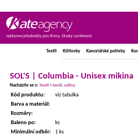
reklamní předměty pro firmy, široký sortiment
Textil
Kšiltovky
Kancelářské
potřeby
Ku
SOL'S | Columbia - Unisex mikina
Nacházíte se v:
Textil
>
textil, oděvy
Kód produktu:
viz tabulka
Barva a materiál:
Rozměry:
Baleno po:
ks
Minimální odběr:
1 ks