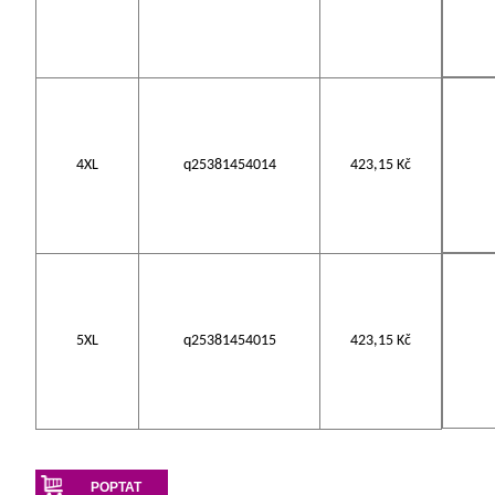
4XL
q25381454014
423,15 Kč
5XL
q25381454015
423,15 Kč
POPTAT