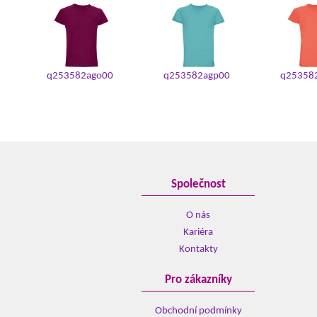
q253582ago00
q253582agp00
q25358
Společnost
O nás
Kariéra
Kontakty
Pro zákazníky
Obchodní podmínky