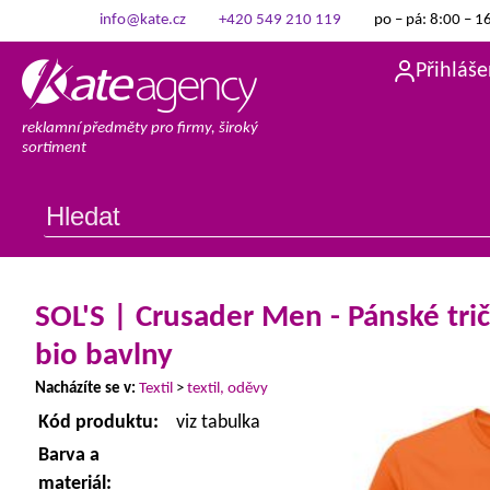
info@kate.cz
+420 549 210 119
po – pá: 8:00 – 1
Přihláše
reklamní předměty pro firmy, široký
sortiment
SOL'S | Crusader Men - Pánské trič
bio bavlny
Nacházíte se v:
Textil
>
textil, oděvy
Kód produktu:
viz tabulka
Barva a
materiál: