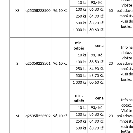
dotaz.
10 ks
93,- Kč
Vložte
100 ks
86,80 Kč
XS
q25358223500
96,10 Kč
60
požadova
množstv
250 ks
84,90 Kč
kusů do
500 ks
83,70 Kč
košíku.
1 000 ks
80,60 Kč
min.
cena
Info na
odběr
dotaz.
10 ks
93,- Kč
Vložte
100 ks
86,80 Kč
S
q25358223501
96,10 Kč
20
požadova
250 ks
84,90 Kč
množstv
kusů do
500 ks
83,70 Kč
košíku.
1 000 ks
80,60 Kč
min.
cena
Info na
odběr
dotaz.
10 ks
93,- Kč
Vložte
100 ks
86,80 Kč
M
q25358223502
96,10 Kč
23
požadova
250 ks
84,90 Kč
množstv
kusů do
500 ks
83,70 Kč
košíku.