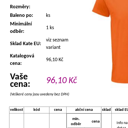
Rozměry:
Baleno po:
ks
Minimální
1 ks
odběr:
viz seznam
Sklad Kate EU:
variant
Katalogová
96,10 Kč
cena:
Vaše
96,10
Kč
cena:
(Veškeré ceny jsou uvedeny bez DPH)
velikost
kód
cena
akční cena
sklad
sklad E
min.
cena
Info na
odběr