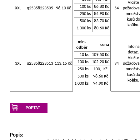
Vložte
100 ks
86,80 Kč
XXL
q25358223505
96,10 Kč
54
požadova
250 ks
84,90 Kč
množstv
kusů do
500 ks
83,70 Kč
košíku.
1 000 ks
80,60 Kč
min.
cena
Info na
odběr
dotaz.
10 ks
109,50 Kč
Vložte
100 ks
102,20 Kč
3XL
q25358223513
113,15 Kč
94
požadova
250 ks
100,- Kč
množstv
kusů do
500 ks
98,60 Kč
košíku.
1 000 ks
94,90 Kč
POPTAT
Popis: