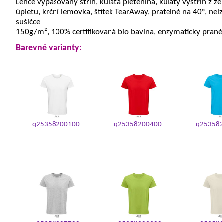
Lehce vypasovaný střih, kulatá pletenina, kulatý výstřih z 
úpletu, krční lemovka, štítek TearAway, pratelné na 40°, nelz
sušičce
150g/m², 100% certifikovaná bio bavlna, enzymaticky prané
Barevné varianty:
q25358200100
q25358200400
q25358