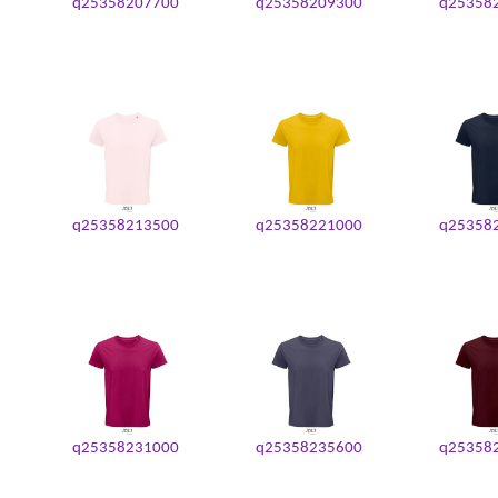
q25358207700
q25358209300
q25358
q25358213500
q25358221000
q25358
q25358231000
q25358235600
q25358