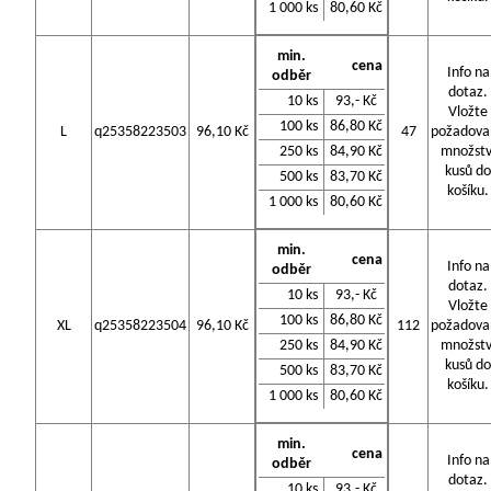
1 000 ks
80,60 Kč
min.
cena
Info na
odběr
dotaz.
10 ks
93,- Kč
Vložte
100 ks
86,80 Kč
L
q25358223503
96,10 Kč
47
požadova
250 ks
84,90 Kč
množstv
kusů do
500 ks
83,70 Kč
košíku.
1 000 ks
80,60 Kč
min.
cena
Info na
odběr
dotaz.
10 ks
93,- Kč
Vložte
100 ks
86,80 Kč
XL
q25358223504
96,10 Kč
112
požadova
250 ks
84,90 Kč
množstv
kusů do
500 ks
83,70 Kč
košíku.
1 000 ks
80,60 Kč
min.
cena
Info na
odběr
dotaz.
10 ks
93,- Kč