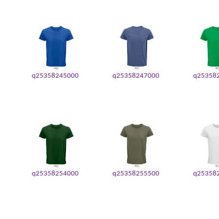
q25358245000
q25358247000
q25358
q25358254000
q25358255500
q25358