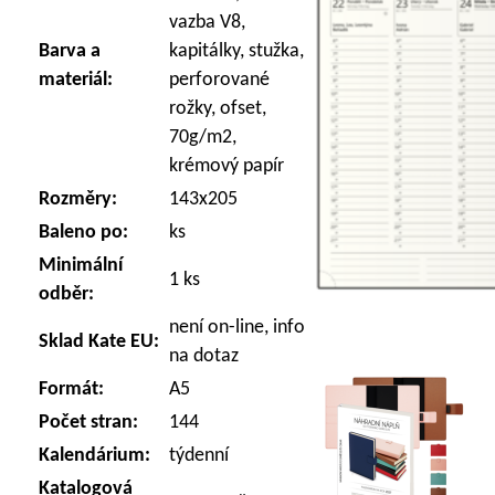
vazba V8,
Barva a
kapitálky, stužka,
materiál:
perforované
rožky, ofset,
70g/m2,
krémový papír
Rozměry:
143x205
Baleno po:
ks
Minimální
1 ks
odběr:
není on-line, info
Sklad Kate EU:
na dotaz
Formát:
A5
Počet stran:
144
Kalendárium:
týdenní
Katalogová