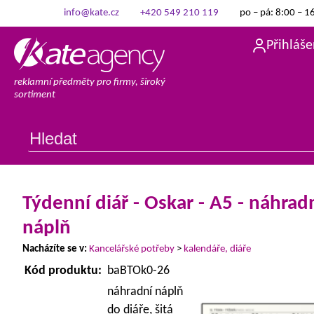
info@kate.cz
+420 549 210 119
po – pá: 8:00 – 1
Přihláše
reklamní předměty pro firmy, široký
sortiment
Týdenní diář - Oskar - A5 - náhrad
náplň
Nacházíte se v:
Kancelářské potřeby
>
kalendáře, diáře
Kód produktu:
baBTOk0-26
náhradní náplň
do diáře, šitá