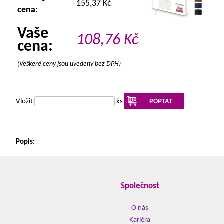
155,37 Kč
cena:
Vaše
108,76
Kč
cena:
(Veškeré ceny jsou uvedeny bez DPH)
Vložit
ks
POPTAT
Popis:
Společnost
O nás
Kariéra