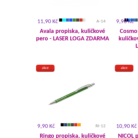
11,90 Kč
9,90 Kč
A-14
Avala propiska, kuličkové
Cosmo 
pero - LASER LOGA ZDARMA
kuličk
akce
akce
9,90 Kč
10,90 Kč
RI-12
Ringo propiska, kuličkové
NICOL p