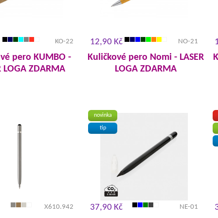
12,90 Kč
KO-22
NO-21
ové pero KUMBO -
Kuličkové pero Nomi - LASER
K
R LOGA ZDARMA
LOGA ZDARMA
novinka
tip
37,90 Kč
X610.942
NE-01