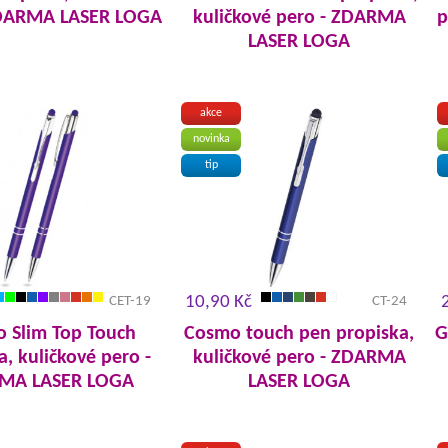
ZDARMA LASER LOGA
kuličkové pero - ZDARMA
p
LASER LOGA
akce
novinka
tip
10,90 Kč
CET-19
CT-24
 Slim Top Touch
Cosmo touch pen propiska,
G
a, kuličkové pero -
kuličkové pero - ZDARMA
MA LASER LOGA
LASER LOGA