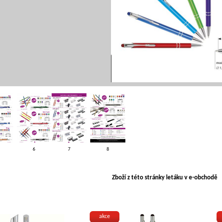
6
7
8
Zboží z této stránky letáku v e-obchodě
akce