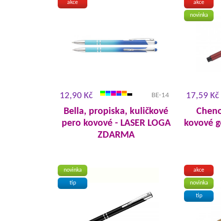
akce
akce
novinka
12,90 Kč
17,59 Kč
BE-14
Bella, propiska, kuličkové
Cheno
pero kovové - LASER LOGA
kovové g
ZDARMA
novinka
akce
tip
novinka
tip