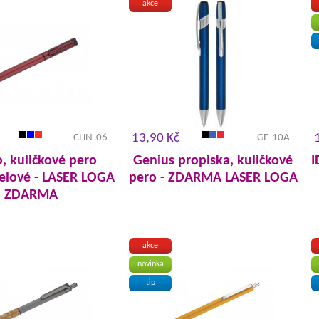
akce
13,90 Kč
CHN-06
GE-10A
, kuličkové pero
Genius propiska, kuličkové
I
elové - LASER LOGA
pero - ZDARMA LASER LOGA
ZDARMA
akce
novinka
tip