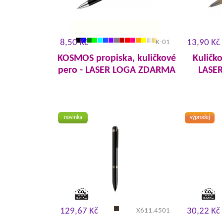
8,50 Kč
13,90 Kč
K-01
KOSMOS propiska, kuličkové
Kuličk
pero - LASER LOGA ZDARMA
LASE
novinka
výprodej
129,67 Kč
30,22 Kč
X611.4501