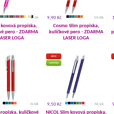
9,90 Kč
C-26
CS-06
kovová propiska,
Cosmo Slim propiska,
ové pero - ZDARMA
kuličkové pero - ZDARMA
p
LASER LOGA
LASER LOGA
akce
novinka
9,50 Kč
N-06
NI-24
ropiska, kuličkové
NICOL Slim kovová propiska,