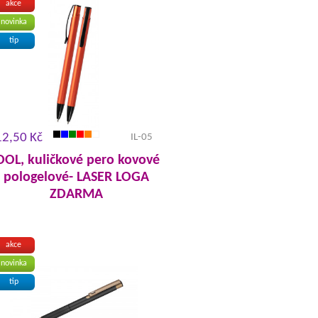
akce
novinka
tip
12,50 Kč
IL-05
DOL, kuličkové pero kovové
pologelové- LASER LOGA
ZDARMA
akce
novinka
tip