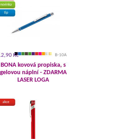
novinka
tip
12,90 Kč
B-10A
BONA kovová propiska, s
gelovou náplní - ZDARMA
LASER LOGA
akce