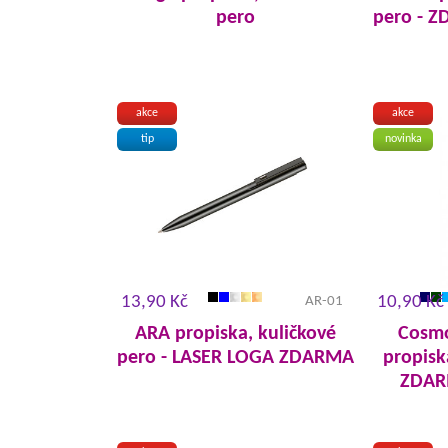
pero
pero - 
akce
akce
tip
novinka
13,90 Kč
10,90 Kč
AR-01
ARA propiska, kuličkové
Cosmo
pero - LASER LOGA ZDARMA
propisk
ZDAR