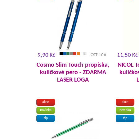
9,90 Kč
11,50 Kč
CST-10A
Cosmo Slim Touch propiska,
NICOL T
kuličkové pero - ZDARMA
kuličk
LASER LOGA
akce
akce
novinka
novinka
tip
tip