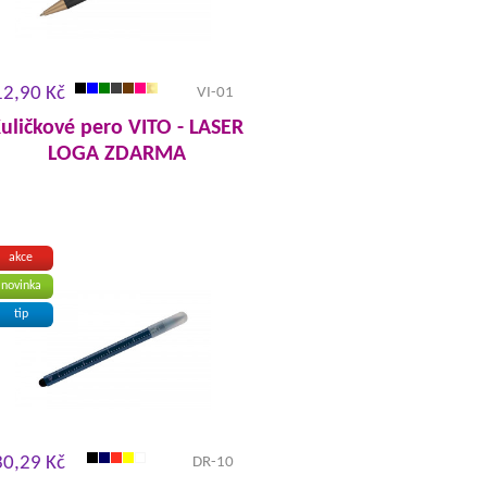
12,90 Kč
VI-01
uličkové pero VITO - LASER
LOGA ZDARMA
akce
novinka
tip
30,29 Kč
DR-10