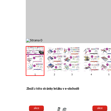
1
2
3
4
5
Zboží z této stránky letáku v e-obchodě
akce
akce