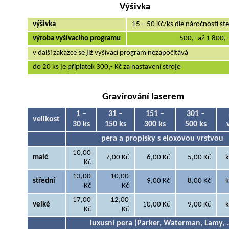
Výšivka
výšivka
15 – 50 Kč/ks dle náročnosti st
výroba vyšívacího programu
500,- až 1 800,-
v další zakázce se již vyšívací program nezapočítává
do 20 ks je příplatek 300,- Kč za nastavení stroje
Gravírování laserem
1 –
31 –
151 –
301 –
velikost
30 ks
150 ks
300 ks
500 ks
pera a propisky s eloxovou vrstvou
10,00
malé
7,00 Kč
6,00 Kč
5,00 Kč
k
Kč
13,00
10,00
střední
9,00 Kč
8,00 Kč
k
Kč
Kč
17,00
12,00
velké
10,00 Kč
9,00 Kč
k
Kč
Kč
luxusní pera (Parker, Waterman, Lamy, 