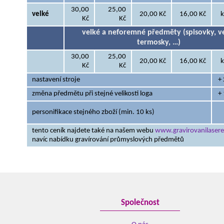
30,00
25,00
velké
20,00 Kč
16,00 Kč
k
Kč
Kč
velké a neforemné předměty (spisovky, v
termosky, …)
30,00
25,00
20,00 Kč
16,00 Kč
k
Kč
Kč
nastavení stroje
+ 
změna předmětu při stejné velikosti loga
+ 
personifikace stejného zboží (min. 10 ks)
tento ceník najdete také na našem webu
www.gravirovanilaser
navíc nabídku gravírování průmyslových předmětů
Společnost