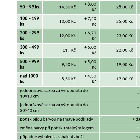
+ 8,00
50 – 99 ks
14,50 Kč
28,00 Kč
Kč
100 – 199
+ 7,20
13,00 Kč
25,00 Kč
ks
Kč
200 – 299
+ 6,70
12,00 Kč
23,00 Kč
ks
Kč
300 – 499
+ 6,00
11,- Kč
22,00 Kč
ks
Kč
500 – 999
+ 5,00
9,50 Kč
19,00 Kč
ks
Kč
nad 1000
+ 4,50
8,50 Kč
17,00 Kč
ks
Kč
jednorázová sazba za výrobu síta do
+
10×10 cm
jednorázová sazba za výrobu síta do
+
30×40 cm
potisk bílou barvou na tmavé podklady
+ da
změna barvy při potisku stejným logem
+
případné vybalení a zabalení zboží
+ 