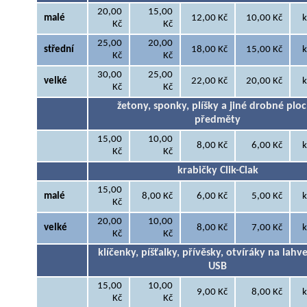
20,00
15,00
malé
12,00 Kč
10,00 Kč
k
Kč
Kč
25,00
20,00
střední
18,00 Kč
15,00 Kč
k
Kč
Kč
30,00
25,00
velké
22,00 Kč
20,00 Kč
k
Kč
Kč
žetony, sponky, plíšky a jiné drobné plo
předměty
15,00
10,00
8,00 Kč
6,00 Kč
k
Kč
Kč
krabičky Clik-Clak
15,00
malé
8,00 Kč
6,00 Kč
5,00 Kč
k
Kč
20,00
10,00
velké
8,00 Kč
7,00 Kč
k
Kč
Kč
klíčenky, píšťalky, přívěsky, otvíráky na lahve
USB
15,00
10,00
9,00 Kč
8,00 Kč
k
Kč
Kč