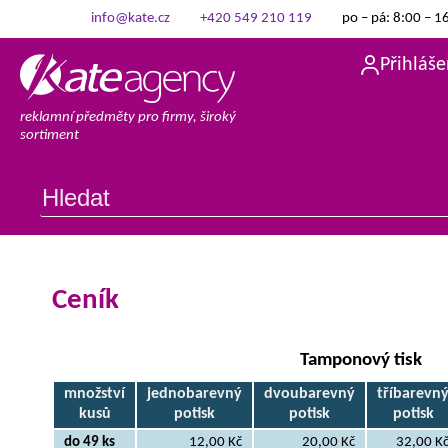
info@kate.cz
+420 549 210 119
po – pá: 8:00 – 1
Přihláše
reklamní předměty pro firmy, široký
sortiment
Ceník
Tamponový tisk
množství
jednobarevný
dvoubarevný
tříbarevn
kusů
potisk
potisk
potisk
do 49 ks
12,00 Kč
20,00 Kč
32,00 K