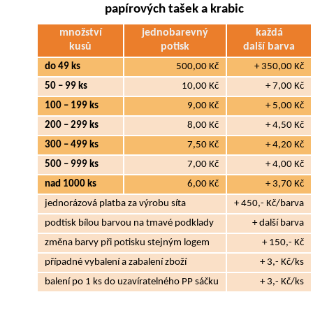
papírových tašek a krabic
množství
jednobarevný
každá
kusů
potisk
další barva
do 49 ks
500,00 Kč
+ 350,00 Kč
50 – 99 ks
10,00 Kč
+ 7,00 Kč
100 – 199 ks
9,00 Kč
+ 5,00 Kč
200 – 299 ks
8,00 Kč
+ 4,50 Kč
300 – 499 ks
7,50 Kč
+ 4,20 Kč
500 – 999 ks
7,00 Kč
+ 4,00 Kč
nad 1000 ks
6,00 Kč
+ 3,70 Kč
jednorázová platba za výrobu síta
+ 450,- Kč/barva
podtisk bílou barvou na tmavé podklady
+ další barva
změna barvy při potisku stejným logem
+ 150,- Kč
případné vybalení a zabalení zboží
+ 3,- Kč/ks
balení po 1 ks do uzavíratelného PP sáčku
+ 3,- Kč/ks