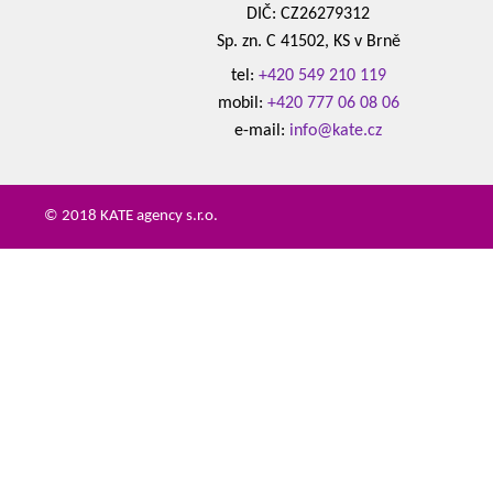
DIČ: CZ26279312
Sp. zn. C 41502, KS v Brně
tel:
+420 549 210 119
mobil:
+420 777 06 08 06
e-mail:
info@kate.cz
© 2018 KATE agency s.r.o.