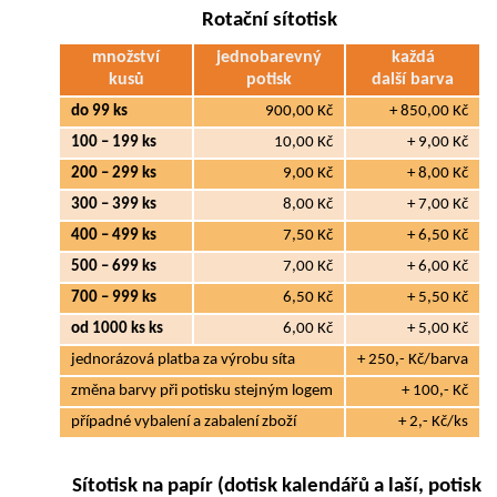
Rotační sítotisk
množství
jednobarevný
každá
kusů
potisk
další barva
do 99 ks
900,00 Kč
+ 850,00 Kč
100 – 199 ks
10,00 Kč
+ 9,00 Kč
200 – 299 ks
9,00 Kč
+ 8,00 Kč
300 – 399 ks
8,00 Kč
+ 7,00 Kč
400 – 499 ks
7,50 Kč
+ 6,50 Kč
500 – 699 ks
7,00 Kč
+ 6,00 Kč
700 – 999 ks
6,50 Kč
+ 5,50 Kč
od 1000 ks ks
6,00 Kč
+ 5,00 Kč
jednorázová platba za výrobu síta
+ 250,- Kč/barva
změna barvy při potisku stejným logem
+ 100,- Kč
případné vybalení a zabalení zboží
+ 2,- Kč/ks
Sítotisk na papír (dotisk kalendářů a laší, potisk