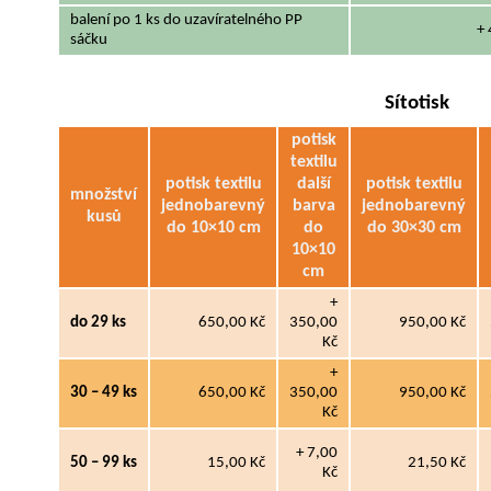
balení po 1 ks do uzavíratelného PP
+ 
sáčku
Sítotisk
potisk
textilu
potisk textilu
další
potisk textilu
množství
jednobarevný
barva
jednobarevný
kusů
do 10×10 cm
do
do 30×30 cm
10×10
cm
+
do 29 ks
650,00 Kč
350,00
950,00 Kč
Kč
+
30 – 49 ks
650,00 Kč
350,00
950,00 Kč
Kč
+ 7,00
50 – 99 ks
15,00 Kč
21,50 Kč
Kč