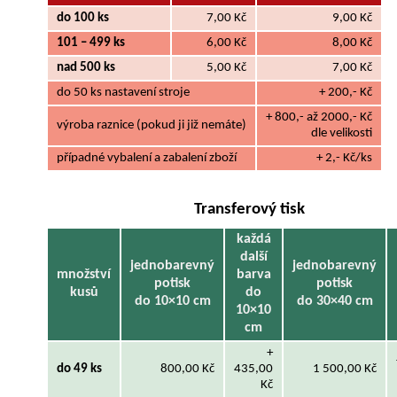
do 100 ks
7,00 Kč
9,00 Kč
101 – 499 ks
6,00 Kč
8,00 Kč
nad 500 ks
5,00 Kč
7,00 Kč
do 50 ks nastavení stroje
+ 200,- Kč
+ 800,- až 2000,- Kč
výroba raznice (pokud ji již nemáte)
dle velikosti
případné vybalení a zabalení zboží
+ 2,- Kč/ks
Transferový tisk
každá
další
jednobarevný
jednobarevný
množství
barva
potisk
potisk
kusů
do
do 10×10 cm
do 30×40 cm
10×10
cm
+
do 49 ks
800,00 Kč
435,00
1 500,00 Kč
Kč