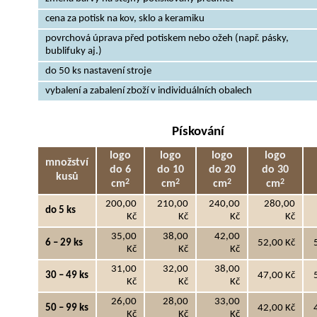
cena za potisk na kov, sklo a keramiku
povrchová úprava před potiskem nebo ožeh (např. pásky,
bublifuky aj.)
do 50 ks nastavení stroje
vybalení a zabalení zboží v individuálních obalech
Pískování
logo
logo
logo
logo
množství
do 6
do 10
do 20
do 30
kusů
2
2
2
2
cm
cm
cm
cm
200,00
210,00
240,00
280,00
do 5 ks
Kč
Kč
Kč
Kč
35,00
38,00
42,00
6 – 29 ks
52,00 Kč
Kč
Kč
Kč
31,00
32,00
38,00
30 – 49 ks
47,00 Kč
Kč
Kč
Kč
26,00
28,00
33,00
50 – 99 ks
42,00 Kč
Kč
Kč
Kč