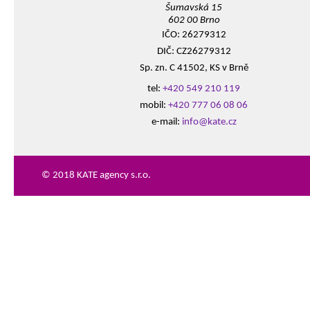
Šumavská 15
602 00 Brno
IČO: 26279312
DIČ: CZ26279312
Sp. zn. C 41502, KS v Brně
tel:
+420 549 210 119
mobil:
+420 777 06 08 06
e-mail:
info@kate.cz
© 2018 KATE agency s.r.o.