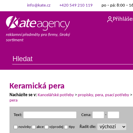
info@kate.cz
+420 549 210 119
po – pá: 8:00 – 1
Přihláše
reklamní předměty pro firmy, široký
sortiment
Keramická pera
Nacházíte se v:
Kancelářské potřeby
>
propisky, pera, psací potřeby
>
pera
Text:
Cena:
-
Řadit dle:
novinky
akce
výprodej
tipy