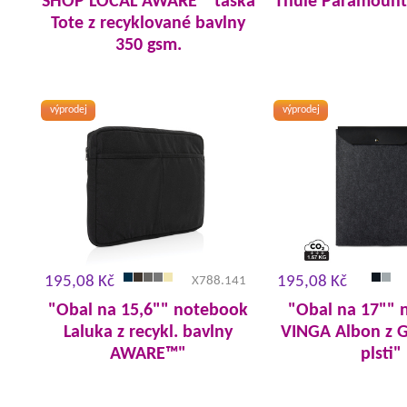
SHOP LOCAL AWARE™ taška
Thule Paramount
Tote z recyklované bavlny
350 gsm.
výprodej
výprodej
195,08 Kč
195,08 Kč
X788.141
"Obal na 15,6"" notebook
"Obal na 17"" 
Laluka z recykl. bavlny
VINGA Albon z G
AWARE™"
plsti"