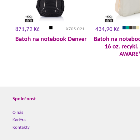
871,72 Kč
434,90 Kč
X705.021
Batoh na notebook Denver
Batoh na noteboo
16 oz. recykl.
AWARE
Společnost
O nás
Kariéra
Kontakty