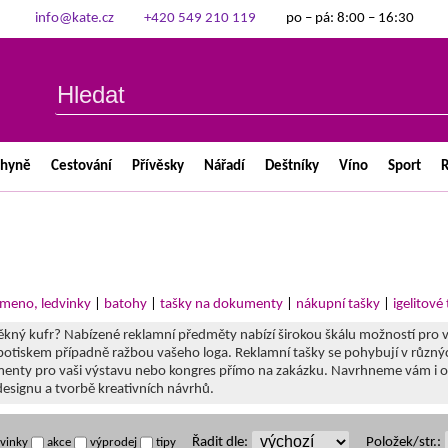
info@kate.cz
+420 549 210 119
po – pá: 8:00 – 16:30
chyně
Cestování
Přívěsky
Nářadí
Deštníky
Víno
Sport
R
ameno, ledvinky
|
batohy
|
tašky na dokumenty
|
nákupní tašky
|
igelitové
pěkný kufr? Nabízené reklamní předměty nabízí širokou škálu možností pro 
s potiskem případně ražbou vašeho loga. Reklamní tašky se pohybují v různýc
enty pro vaši výstavu nebo kongres přímo na zakázku. Navrhneme vám i origi
esignu a tvorbě kreativních návrhů.
Řadit dle:
Položek/str.:
vinky
akce
výprodej
tipy