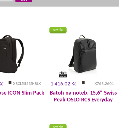
novinka
Kč
1 416,02 Kč
XBCL55535-BLK
X763.2601
ase ICON Slim Pack
Batoh na noteb. 15,6" Swiss
Peak OSLO RCS Everyday
novinka