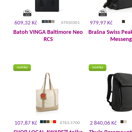
609,32 Kč
979,97 Kč
X7050301
Batoh VINGA Baltimore Neo
Brašna Swiss Pea
RCS
Messeng
novinka
novinka
107,87 Kč
2 840,06 Kč
X763.5700