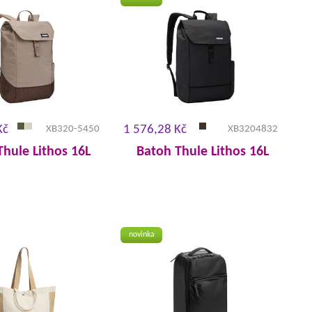
Kč
1 576,28 Kč
XB320-5450
XB3204832
Thule Lithos 16L
Batoh Thule Lithos 16L
novinka