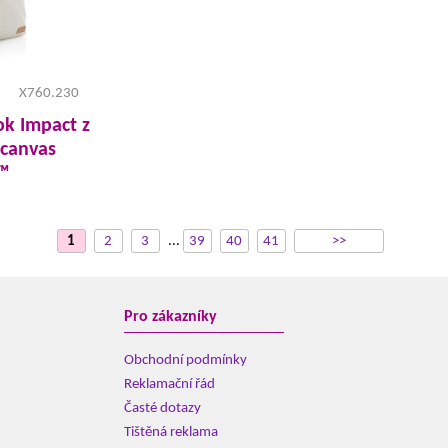
X760.230
k Impact z
 canvas
™
1
2
3
...
39
40
41
>>
Pro zákazníky
Obchodní podmínky
Reklamační řád
Časté dotazy
Tištěná reklama