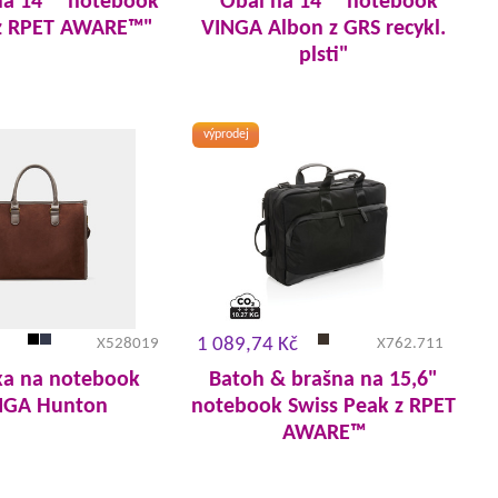
na 14"" notebook
"Obal na 14"" notebook
 z RPET AWARE™"
VINGA Albon z GRS recykl.
plsti"
výprodej
1 089,74 Kč
X528019
X762.711
ka na notebook
Batoh & brašna na 15,6"
NGA Hunton
notebook Swiss Peak z RPET
AWARE™