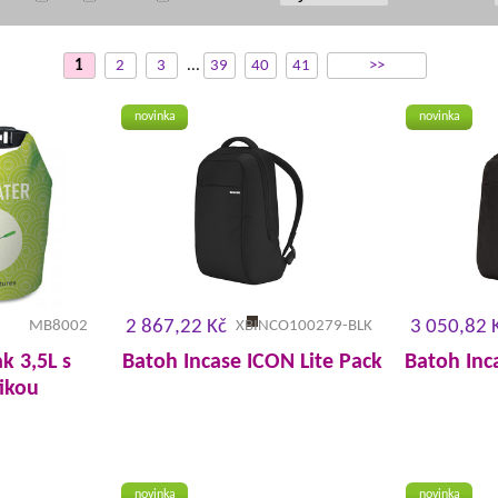
1
2
3
...
39
40
41
>>
novinka
novinka
2 867,22 Kč
3 050,82 
MB8002
XBINCO100279-BLK
k 3,5L s
Batoh Incase ICON Lite Pack
Batoh Inc
fikou
novinka
novinka