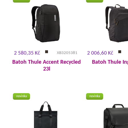
2 580,35 Kč
2 006,60 Kč
XB3205381
Batoh Thule Accent Recycled
Batoh Thule In
23l
novinka
novinka