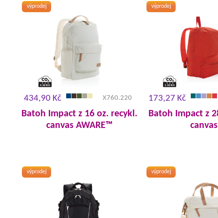
výprodej
výprodej
434,90 Kč
173,27 Kč
X760.220
Batoh Impact z 16 oz. recykl.
Batoh Impact z 2
canvas AWARE™
canvas
výprodej
výprodej