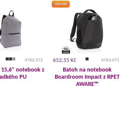
výprodej
652,55 Kč
X762.572
X763.071
 15,6" notebook z
Batoh na notebook
ladkého PU
Boardroom Impact z RPET
AWARE™