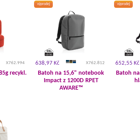
výprodej
výprodej
638,97 Kč
652,55 Kč
X762.994
X762.812
85g recykl.
Batoh na 15,6" notebook
Batoh na
Impact z 1200D RPET
h
AWARE™