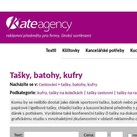
reklamní předměty pro firmy, široký sortiment
Textil
Kšiltovky
Kancelářské
potřeby
Ku
Tašky, batohy, kufry
Nacházíte se v:
Cestování
>
tašky, batohy, kufry
Podkategorie:
kufry, tašky na kolečkách
|
tašky cestovní
|
tašky na r
Komu by se nelíbilo dostat jako dárek sportovní tašku, batoh nebo 
papírové i igelitové tašky, chladící tašky a luxusní kožené předměty 
dárek s potiskem. Vyrábíme také konferenční tašky či tašky na dokum
grafickému studiu s mnohaletými zkušenostmi v oblasti reklamního d
Text:
Cena:
-
no