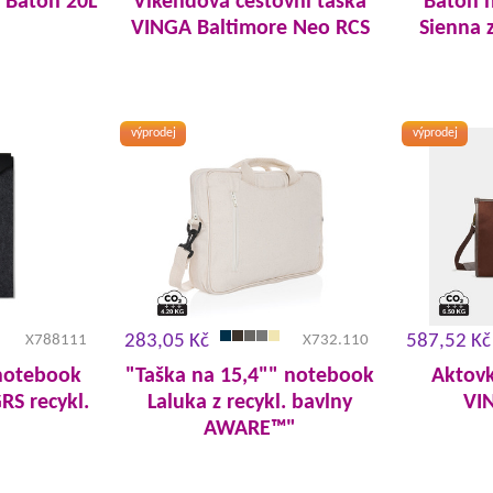
 Batoh 20L
Víkendová cestovní taška
"Batoh 
VINGA Baltimore Neo RCS
Sienna
výprodej
výprodej
283,05 Kč
587,52 Kč
X788111
X732.110
notebook
"Taška na 15,4"" notebook
Aktov
RS recykl.
Laluka z recykl. bavlny
VI
AWARE™"