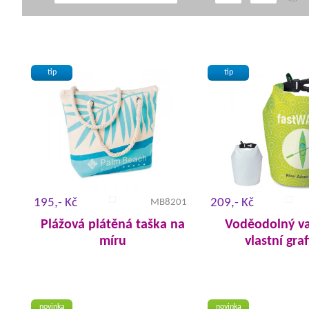
tip
tip
195,- Kč
209,- Kč
MB8201
Plážová plátěná taška na
Voděodolný va
míru
vlastní gra
novinka
novinka