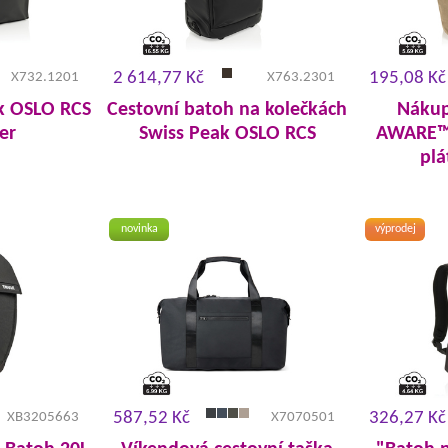
2 614,77 Kč
195,08 Kč
X732.1201
X763.2301
k OSLO RCS
Cestovní batoh na kolečkách
Nákup
er
Swiss Peak OSLO RCS
AWARE™ 
plá
novinka
výprodej
587,52 Kč
326,27 Kč
XB3205663
X7070501