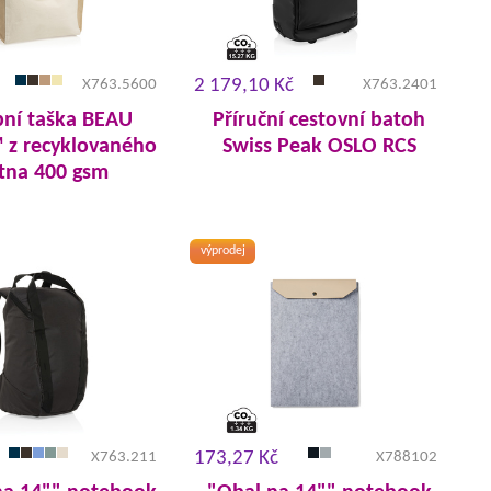
2 179,10 Kč
X763.5600
X763.2401
ní taška BEAU
Příruční cestovní batoh
z recyklovaného
Swiss Peak OSLO RCS
tna 400 gsm
výprodej
173,27 Kč
X763.211
X788102