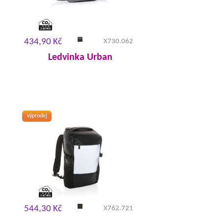
434,90 Kč
X730.062
Ledvinka Urban
výprodej
544,30 Kč
X762.721