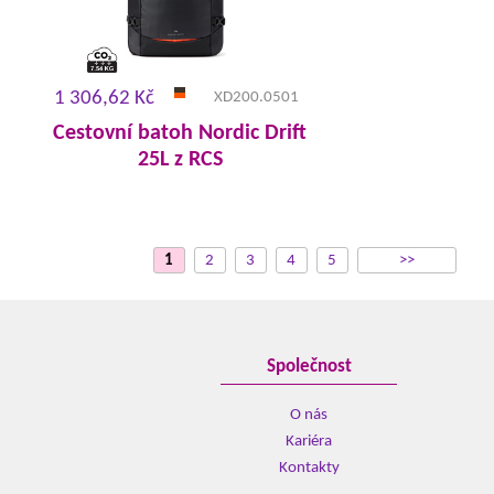
1 306,62 Kč
XD200.0501
Cestovní batoh Nordic Drift
25L z RCS
1
2
3
4
5
>>
Společnost
O nás
Kariéra
Kontakty