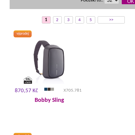
Položek/str.:
1
2
3
4
5
>>
výprodej
870,57 Kč
X705.781
Bobby Sling