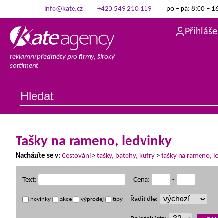
info@kate.cz
+420 549 210 119
po – pá: 8:00 – 1
Přihláše
reklamní předměty pro firmy, široký
sortiment
Tašky na rameno, ledvinky
Nacházíte se v:
Cestování
>
tašky, batohy, kufry
>
tašky na rameno, l
Text:
Cena:
-
Řadit dle:
novinky
akce
výprodej
tipy