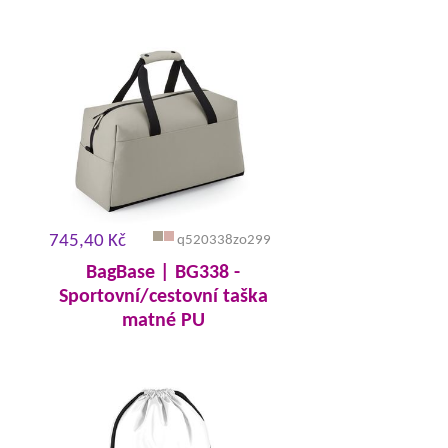
745,40 Kč
q520338zo299
BagBase | BG338 -
Sportovní/cestovní taška
matné PU