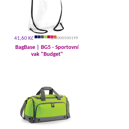
41,60 Kč
q52000500199
BagBase | BG5 - Sportovní
vak "Budget"