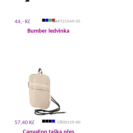
44,- Kč
CAP721549-05
Bumber ledvinka
57,40 Kč
C800129-00
CanvaFon taška přes