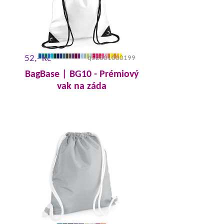
52,- Kč
q52001000199
BagBase | BG10 - Prémiový
vak na záda