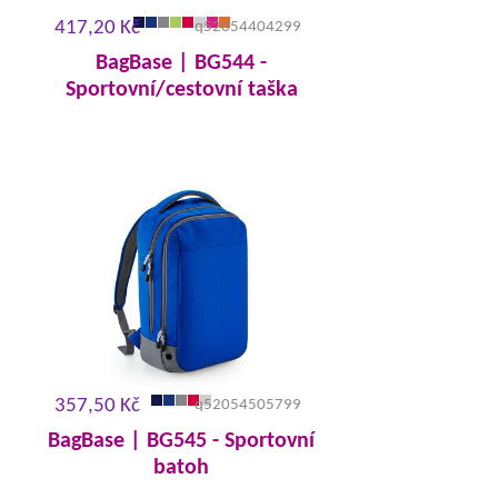
417,20 Kč
q52054404299
BagBase | BG544 -
Sportovní/cestovní taška
357,50 Kč
q52054505799
BagBase | BG545 - Sportovní
batoh