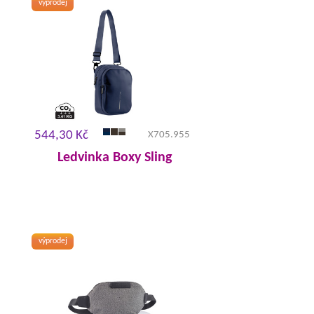
výprodej
544,30 Kč
X705.955
Ledvinka Boxy Sling
výprodej