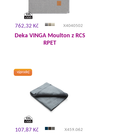
762,32 Kč
X4040502
Deka VINGA Moulton z RCS
RPET
výprodej
107,87 Kč
X459.062