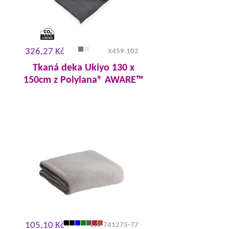
326,27 Kč
X459.102
Tkaná deka Ukiyo 130 x
150cm z Polylana® AWARE™
105,10 Kč
CAP741275-77