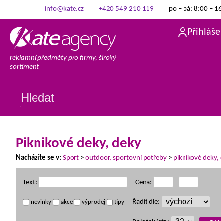
info@kate.cz
+420 549 210 119
po – pá: 8:00 – 1
Přihláše
reklamní předměty pro firmy, široký
sortiment
Piknikové deky, deky
Nacházíte se v:
Sport
>
outdoor, sportovní potřeby
>
piknikové deky,
Text:
Cena:
-
Řadit dle:
novinky
akce
výprodej
tipy