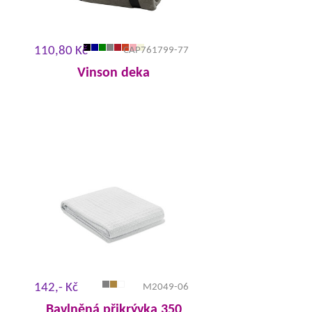
110,80 Kč
CAP761799-77
Vinson deka
142,- Kč
M2049-06
Bavlněná přikrývka 350