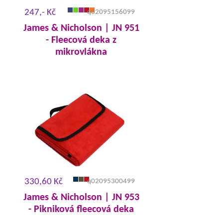
247,- Kč
q02095156099
James & Nicholson | JN 951
- Fleecová deka z
mikrovlákna
330,60 Kč
q02095300499
James & Nicholson | JN 953
- Pikniková fleecová deka