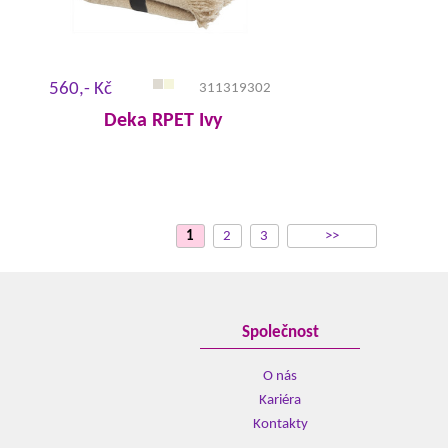
560,- Kč
311319302
Deka RPET Ivy
1
2
3
>>
Společnost
O nás
Kariéra
Kontakty