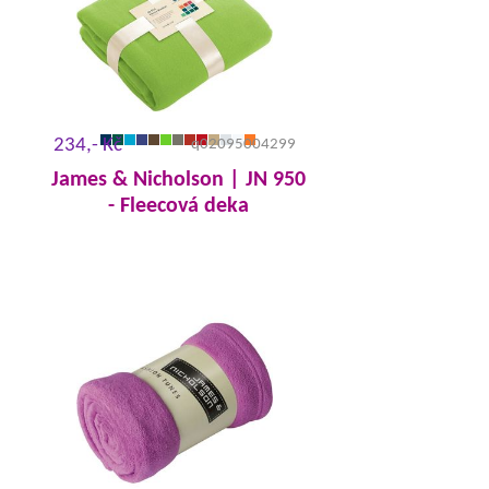
234,- Kč
q02095004299
James & Nicholson | JN 950
- Fleecová deka