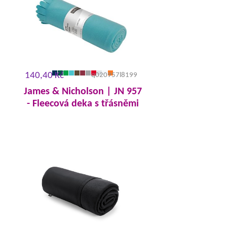
140,40 Kč
q020957l8199
James & Nicholson | JN 957
- Fleecová deka s třásněmi