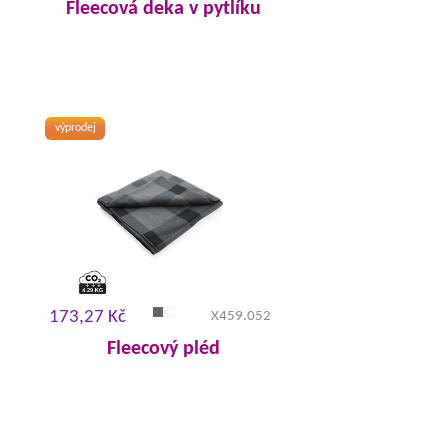
Fleecová deka v pytlíku
výprodej
173,27 Kč
X459.052
Fleecový pléd