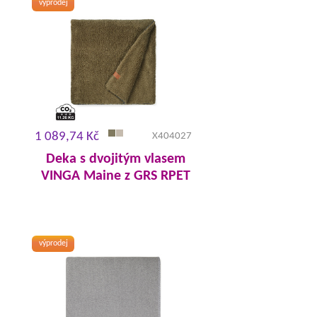
výprodej
1 089,74 Kč
X404027
Deka s dvojitým vlasem
VINGA Maine z GRS RPET
výprodej