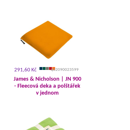
291,60 Kč
q02090023599
James & Nicholson | JN 900
- Fleecová deka a polštářek
v jednom