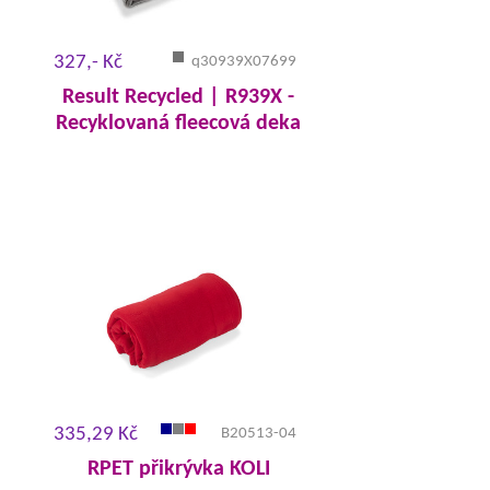
327,- Kč
q30939X07699
Result Recycled | R939X -
Recyklovaná fleecová deka
335,29 Kč
B20513-04
RPET přikrývka KOLI