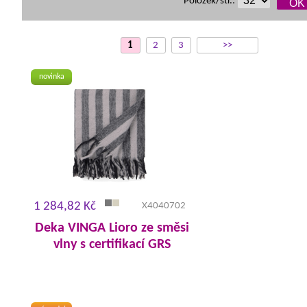
Položek/str.:
1
2
3
>>
novinka
1 284,82 Kč
X4040702
Deka VINGA Lioro ze směsi
vlny s certifikací GRS