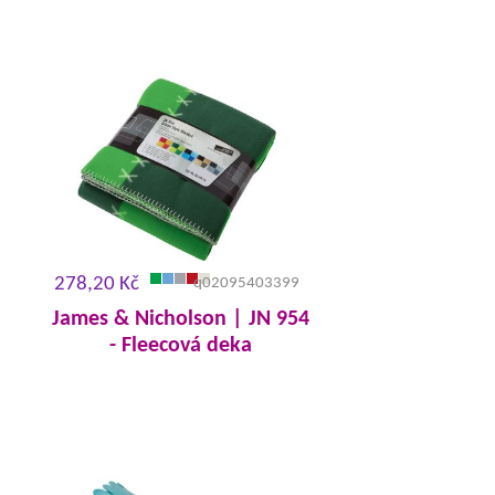
278,20 Kč
q02095403399
James & Nicholson | JN 954
- Fleecová deka