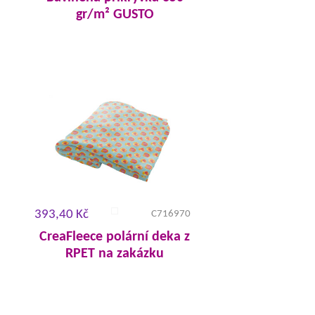
gr/m² GUSTO
393,40 Kč
C716970
CreaFleece polární deka z
RPET na zakázku