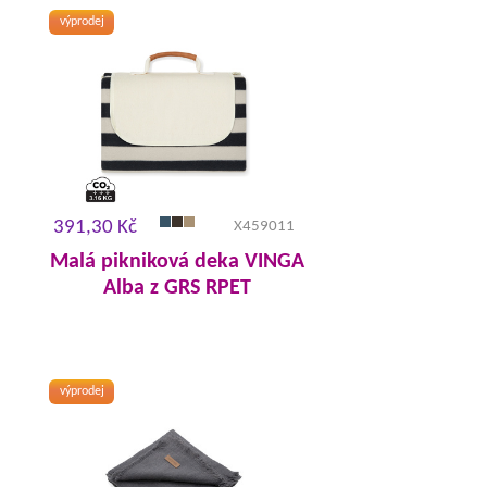
výprodej
391,30 Kč
X459011
Malá pikniková deka VINGA
Alba z GRS RPET
výprodej