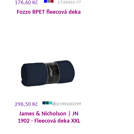
176,60 Kč
C733452-77
Fozzo RPET fleecová deka
296,50 Kč
q02190200399
James & Nicholson | JN
1902 - Fleecová deka XXL