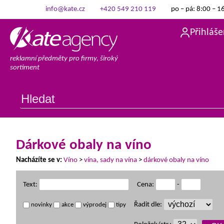
info@kate.cz
+420 549 210 119
po – pá: 8:00 – 1
Přihláše
reklamní předměty pro firmy, široký
sortiment
Dárkové obaly na víno
Nacházíte se v:
Víno
>
vína, sady na vína
>
dárkové obaly na víno
Text:
Cena:
-
Řadit dle:
novinky
akce
výprodej
tipy