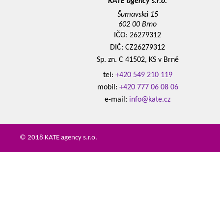
KATE agency s.r.o.
Šumavská 15
602 00 Brno
IČO: 26279312
DIČ: CZ26279312
Sp. zn. C 41502, KS v Brně
tel:
+420 549 210 119
mobil:
+420 777 06 08 06
e-mail:
info@kate.cz
© 2018 KATE agency s.r.o.