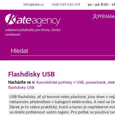
info@kate.cz
+420 549 210 119
po – pá: 8:00 – 1
Přihláše
reklamní předměty pro firmy, široký
sortiment
Flashdisky USB
Nacházíte se v:
Kancelářské potřeby
>
USB, powerbank, elek
flashdisky USB
USB flashdisky, ať už kovové nebo plastové, jsou dnes v ne
reklamním předmětem v kategorii elektronika. A není se če
Dárek je to velice praktický, tvarů a barev je nepřeberné mn
se dobře potisknout vaším logem. Pro potisk se používá
ta