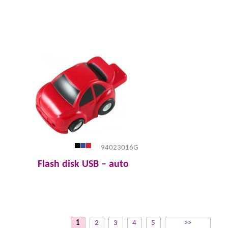
94023016G
Flash disk USB – auto
1
2
3
4
5
>>