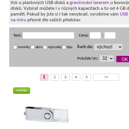
tisk
u plastových USB disků a
gravírování laserem
u kovový
disků. Vybírat můžete i v různých kapacitách a to od 4 GB
paměti. Pokud by jste si i tak nevybrali, vyrobíme vám
USB 
na míru
přesně dle vašich představ.
Text:
Cena:
-
Řadit dle:
novinky
akce
výprodej
tipy
Položek/str.:
1
2
3
4
5
>>
novinka