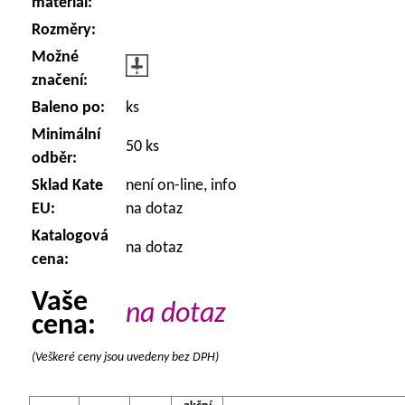
materiál:
Rozměry:
Možné
značení:
Baleno po:
ks
Minimální
50 ks
odběr:
Sklad Kate
není on-line, info
EU:
na dotaz
Katalogová
na dotaz
cena:
Vaše
na dotaz
cena:
(Veškeré ceny jsou uvedeny bez DPH)