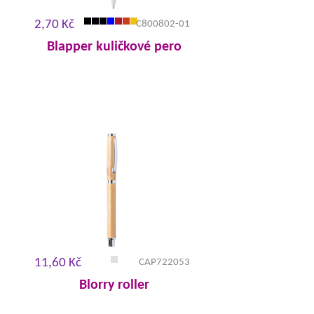
2,70 Kč
C800802-01
Blapper kuličkové pero
11,60 Kč
CAP722053
Blorry roller