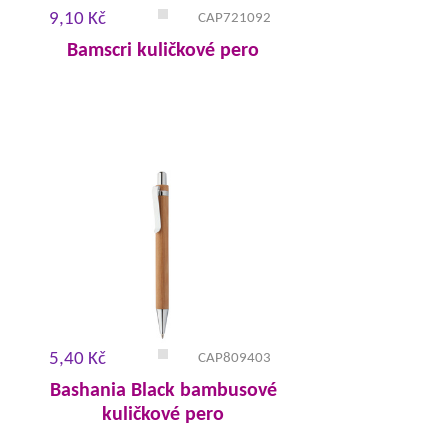
9,10 Kč
CAP721092
Bamscri kuličkové pero
5,40 Kč
CAP809403
Bashania Black bambusové
kuličkové pero