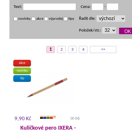
Text:
Cena:
-
Řadit dle:
novinky
akce
výprodej
tipy
Položek/str.:
1
2
3
4
>>
akce
novinka
tip
9,90 Kč
IX-06
Kuličkové pero IXERA -