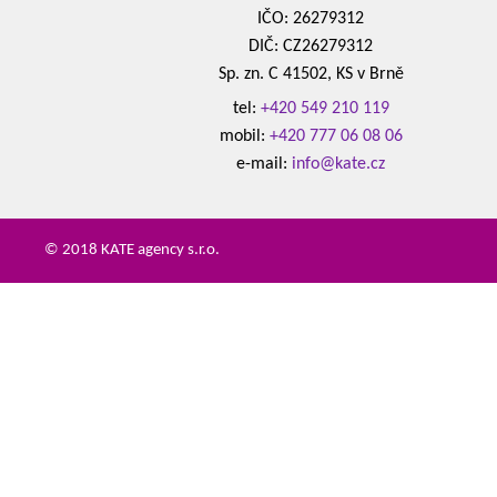
IČO: 26279312
DIČ: CZ26279312
Sp. zn. C 41502, KS v Brně
tel:
+420 549 210 119
mobil:
+420 777 06 08 06
e-mail:
info@kate.cz
© 2018 KATE agency s.r.o.