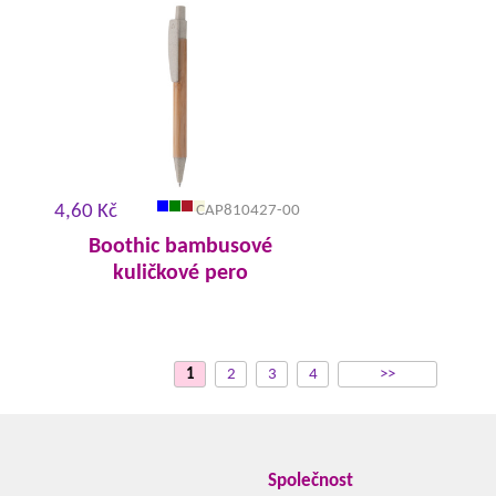
4,60 Kč
CAP810427-00
Boothic bambusové
kuličkové pero
1
2
3
4
>>
Společnost