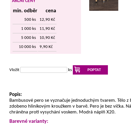
AKČNÍ CENY
min. odběr
cena
500 ks
12,90 Kč
1 000 ks
11,90 Kč
5 000 ks
10,90 Kč
10 000 ks
9,90 Kč
Vložit
ks
POPTAT
Popis:
Bambusové pero se vyznačuje jednoduchým tvarem. Tělo z
zdobeno hliníkovým kroužkem v barvě. Pero je bez víčka. Ná
chráněna proti vysychání voskem. Modrá náplň X20.
Barevné varianty: