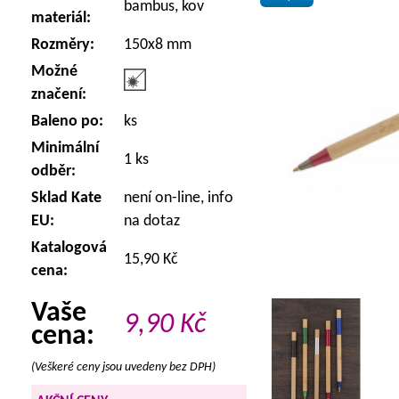
bambus, kov
materiál:
Rozměry:
150x8 mm
Možné
značení:
Baleno po:
ks
Minimální
1 ks
odběr:
Sklad Kate
není on-line, info
EU:
na dotaz
Katalogová
15,90 Kč
cena:
Vaše
9,90
Kč
cena:
(Veškeré ceny jsou uvedeny bez DPH)