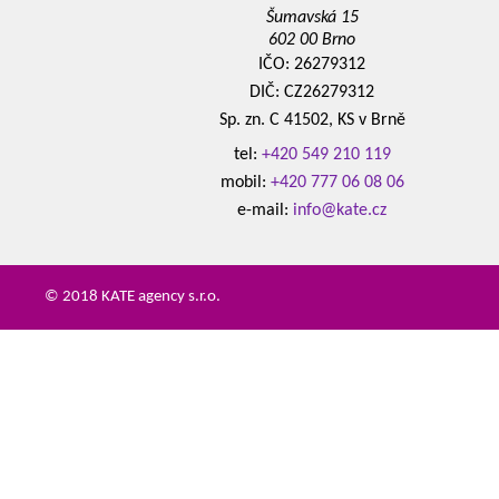
Šumavská 15
602 00 Brno
IČO: 26279312
DIČ: CZ26279312
Sp. zn. C 41502, KS v Brně
tel:
+420 549 210 119
mobil:
+420 777 06 08 06
e-mail:
info@kate.cz
© 2018 KATE agency s.r.o.