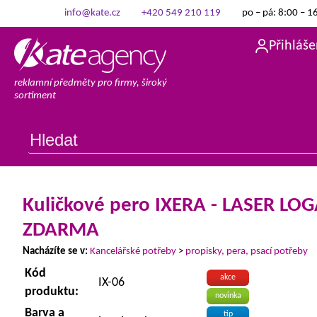
info@kate.cz
+420 549 210 119
po – pá: 8:00 – 1
Přihláše
reklamní předměty pro firmy, široký
sortiment
Kuličkové pero IXERA - LASER LO
ZDARMA
Nacházíte se v:
Kancelářské potřeby
>
propisky, pera, psací potřeby
Kód
akce
IX-06
produktu:
novinka
Barva a
tip