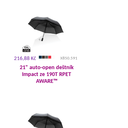
216,88 Kč
X850.591
21" auto-open deštník
Impact ze 190T RPET
AWARE™