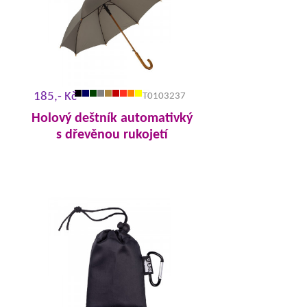
185,- Kč
T0103237
Holový deštník automativký
s dřevěnou rukojetí