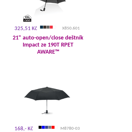
325,51 Kč
X850.601
21" auto-open/close deštník
Impact ze 190T RPET
AWARE™
168,- Kč
M8780-03