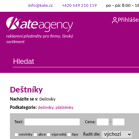
info@kate.cz
+420 549 210 119
po – pá: 8:00 – 1
Přihláše
reklamní předměty pro firmy, široký
sortiment
Deštníky
Nacházíte se v:
Deštníky
Podkategorie:
deštníky, pláštěnky
Text:
Cena:
-
Řadit dle:
novinky
akce
výprodej
tipy