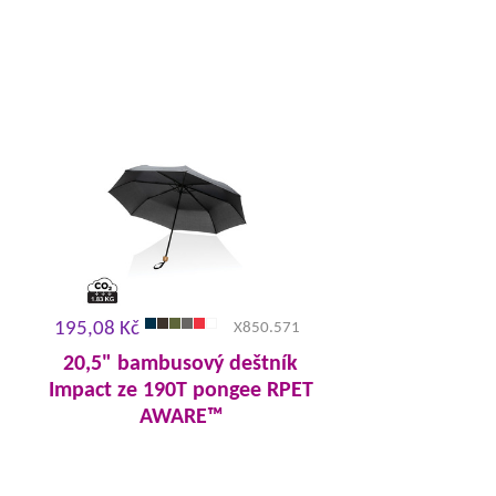
195,08 Kč
X850.571
20,5" bambusový deštník
Impact ze 190T pongee RPET
AWARE™