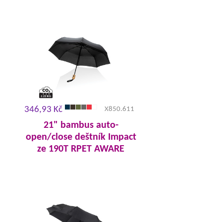
346,93 Kč
X850.611
21" bambus auto-
open/close deštník Impact
ze 190T RPET AWARE