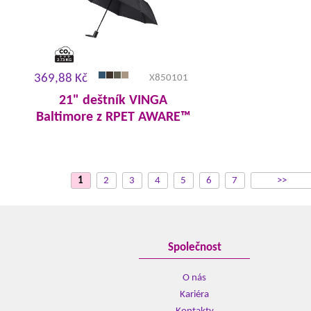
369,88 Kč
X850101
21" deštník VINGA
Baltimore z RPET AWARE™
1
2
3
4
5
6
7
>>
Společnost
O nás
Kariéra