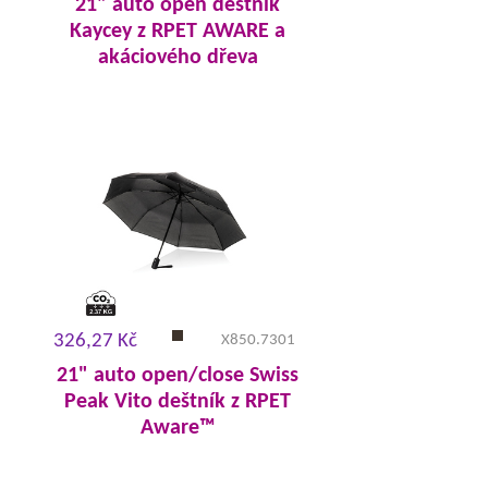
21" auto open deštník
Kaycey z RPET AWARE a
akáciového dřeva
326,27 Kč
X850.7301
21" auto open/close Swiss
Peak Vito deštník z RPET
Aware™