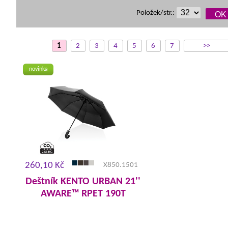
Položek/str.:
1
2
3
4
5
6
7
>>
novinka
260,10 Kč
X850.1501
Deštník KENTO URBAN 21''
AWARE™ RPET 190T