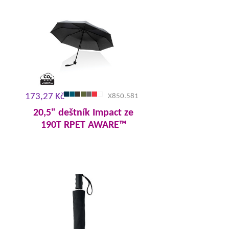
173,27 Kč
X850.581
20,5" deštník Impact ze
190T RPET AWARE™