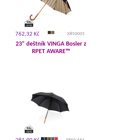
762,32 Kč
X850005
23" deštník VINGA Bosler z
RPET AWARE™