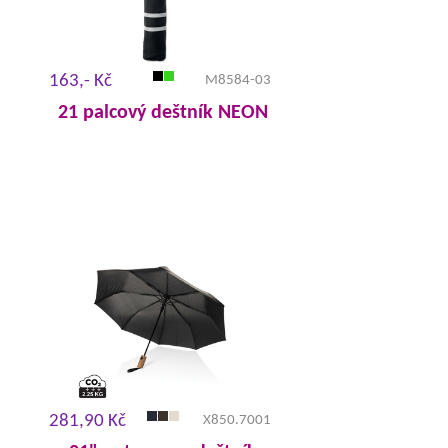
163,- Kč
M8584-03
21 palcový deštník NEON
281,90 Kč
X850.7001