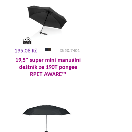
195,08 Kč
X850.7401
19,5" super mini manuální
deštník ze 190T pongee
RPET AWARE™