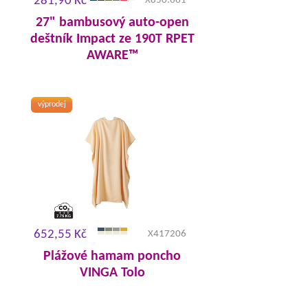
281,90 Kč
X850.661
27" bambusový auto-open
deštník Impact ze 190T RPET
AWARE™
výprodej
652,55 Kč
X417206
Plážové hamam poncho
VINGA Tolo