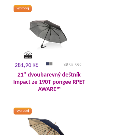
výprodej
281,90 Kč
X850.552
21" dvoubarevný deštník
Impact ze 190T pongee RPET
AWARE™
výprodej