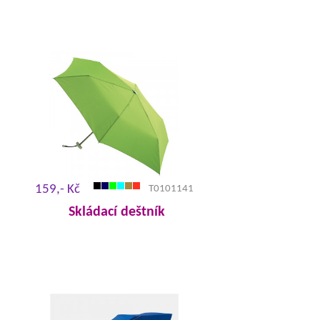
159,- Kč
T0101141
Skládací deštník