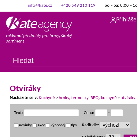
info@kate.cz
+420 549 210 119
po – pá: 8:00 – 1
Přihláše
reklamní předměty pro firmy, široký
sortiment
Otvíráky
Nacházíte se v:
Kuchyně
>
hrnky, termosky, BBQ, kuchyně
>
otvíráky
Text:
Cena:
-
Řadit dle:
novinky
akce
výprodej
tipy