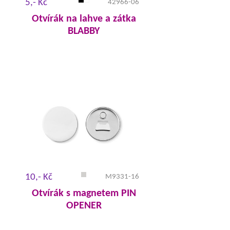
5,- Kč
42966-06
Otvírák na lahve a zátka
BLABBY
10,- Kč
M9331-16
Otvírák s magnetem PIN
OPENER