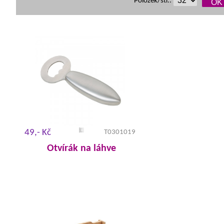
Položek/str.:
49,- Kč
T0301019
Otvírák na láhve