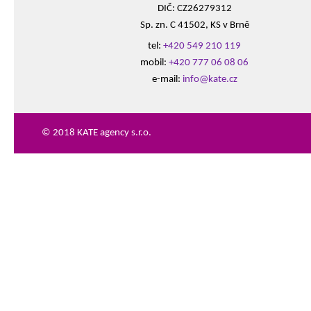
DIČ: CZ26279312
Sp. zn. C 41502, KS v Brně
tel:
+420 549 210 119
mobil:
+420 777 06 08 06
e-mail:
info@kate.cz
© 2018 KATE agency s.r.o.