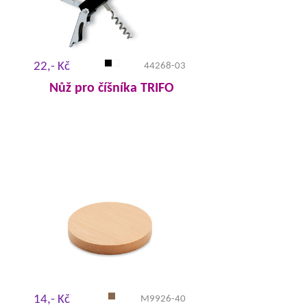
22,- Kč
44268-03
Nůž pro číšníka TRIFO
14,- Kč
M9926-40