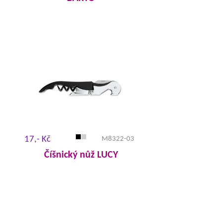
17,- Kč
M8322-03
Číšnický nůž LUCY