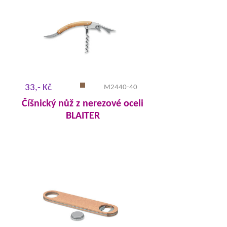
33,- Kč
M2440-40
Číšnický nůž z nerezové oceli
BLAITER