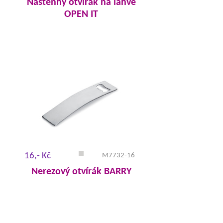
Nástěnný otvírák na lahve
OPEN IT
16,- Kč
M7732-16
Nerezový otvírák BARRY