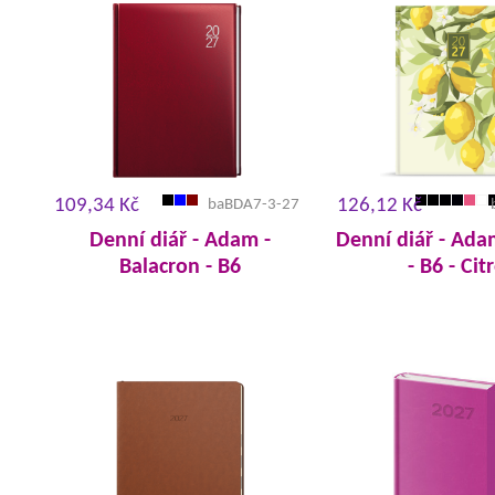
109,34 Kč
126,12 Kč
baBDA7-3-27
Denní diář - Adam -
Denní diář - Ada
Balacron - B6
- B6 - Cit