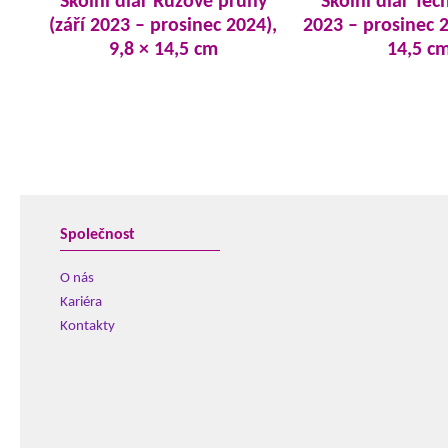
Školní diář Růžové pruhy
Školní diář Tech
(září 2023 – prosinec 2024),
2023 – prosinec 2
9,8 × 14,5 cm
14,5 c
Společnost
O nás
Kariéra
Kontakty