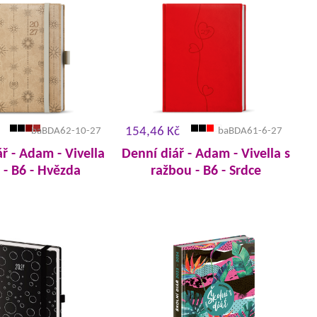
154,46 Kč
baBDA62-10-27
baBDA61-6-27
ř - Adam - Vivella
Denní diář - Adam - Vivella s
 - B6 - Hvězda
ražbou - B6 - Srdce