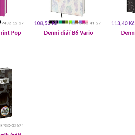
108,50 Kč
113,40 Kč
PP432-12-27
HEDVL432-41-27
Print Pop
Denní diář B6 Vario
Denní
PEPGD-32674