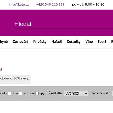
info@kate.cz
+420 549 210 119
po – pá: 8:00 – 16:30
chyně
Cestování
Přívěsky
Nářadí
Deštníky
Víno
Sport
R
B6
době až 30% slevy.
Řadit dle:
Položek/str.:
vinky
akce
výprodej
tipy