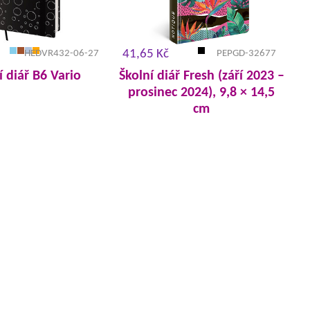
41,65 Kč
HEDVR432-06-27
PEPGD-32677
 diář B6 Vario
Školní diář Fresh (září 2023 –
prosinec 2024), 9,8 × 14,5
cm