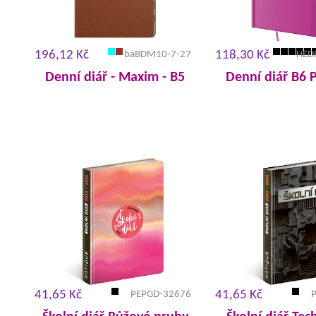
196,12 Kč
118,30 Kč
baBDM10-7-27
HED
Denní diář - Maxim - B5
Denní diář B6 
41,65 Kč
41,65 Kč
PEPGD-32676