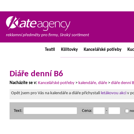
reklamní předměty pro firmy, široký sortiment
Textil
Kšiltovky
Kancelářské
potřeby
Ku
Diáře denní B6
Nacházíte se v:
Kancelářské potřeby
>
kalendáře, diáře
>
diáře denní 
Opět jsem pro Vás na kalendáře a diáře přichystali
letákovou akci
v po
Text:
Cena:
-
no