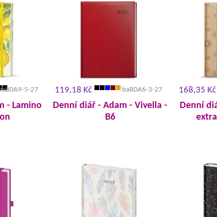
119,18 Kč
168,35 Kč
baBDA9-5-27
baBDA6-3-27
m - Lamino
Denní diář - Adam - Vivella -
Denní diá
ron
B6
extra