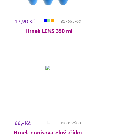
17,90 Kč
B17655-03
Hrnek LENS 350 ml
66,- Kč
310052600
Hrnek popisovatelný křídou