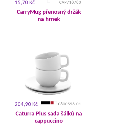
15,70 Kč
CAP718783
CarryMug přenosný držák
na hrnek
204,90 Kč
C800556-01
Caturra Plus sada šálků na
cappuccino