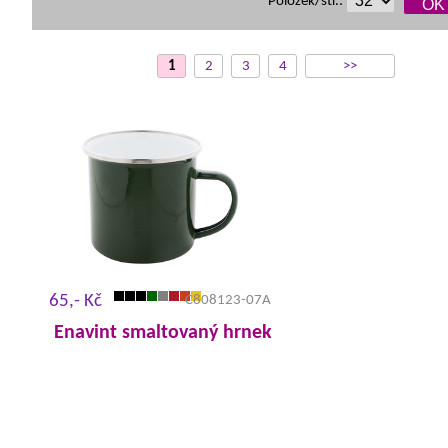
Položek/str.:
1
2
3
4
>>
65,- Kč
C808123-07A
Enavint smaltovaný hrnek