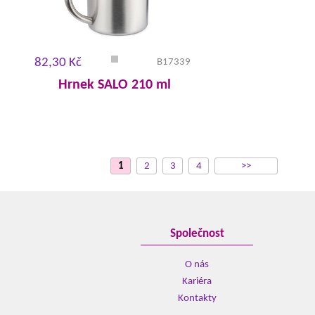
82,30 Kč
B17339
Hrnek SALO 210 ml
1
2
3
4
>>
Společnost
O nás
Kariéra
Kontakty