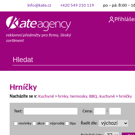
info@kate.cz
+420 549 210 119
po – pá: 8:00 – 1
Přihláše
reklamní předměty pro firmy, široký
sortiment
Hrníčky
Nacházíte se v:
Kuchyně
>
hrnky, termosky, BBQ, kuchyně
>
hrníčky
Text:
Cena:
-
Řadit dle:
novinky
akce
výprodej
tipy