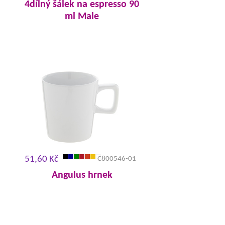
4dílný šálek na espresso 90
ml Male
51,60 Kč
C800546-01
Angulus hrnek