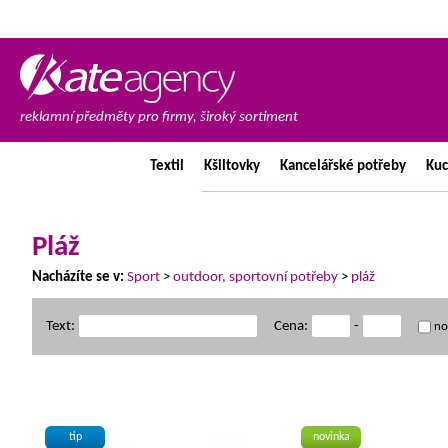
reklamní předměty pro firmy, široký sortiment
Textil
Kšiltovky
Kancelářské
potřeby
Ku
Pláž
Nacházíte se v:
Sport
>
outdoor, sportovní potřeby
>
pláž
Text:
Cena:
-
no
tip
novinka