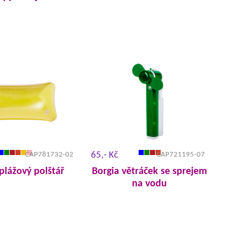
65,- Kč
CAP781732-02
CAP721195-07
plážový polštář
Borgia větráček se sprejem
na vodu