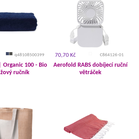
70,70 Kč
q48108500399
C864126-01
 Organic 100 - Bio
Aerofold RABS dobíjecí ruční
ážový ručník
větráček