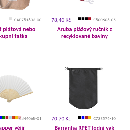
78,40 Kč
CAP781833-00
C800606-05
t plážová nebo
Aruba plážový ručník z
kupní taška
recyklované bavlny
70,70 Kč
C844068-01
C733576-10
apper vějíř
Barranha RPET lodní vak