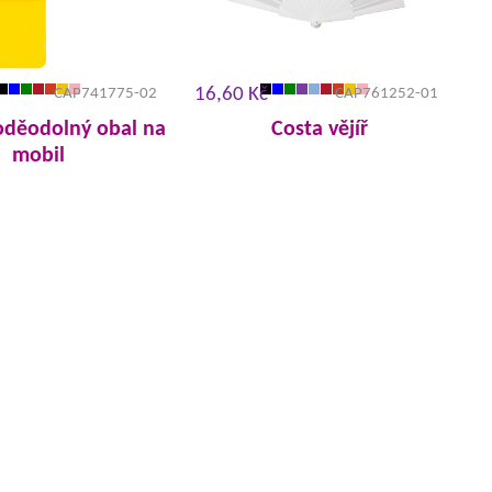
16,60 Kč
CAP741775-02
CAP761252-01
oděodolný obal na
Costa vějíř
mobil