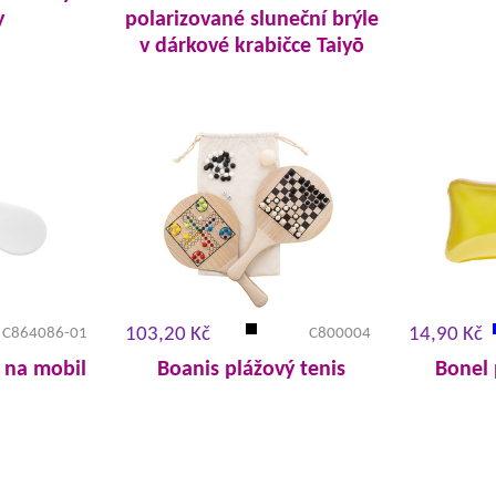
y
polarizované sluneční brýle
v dárkové krabičce Taiyō
103,20 Kč
14,90 Kč
C864086-01
C800004
k na mobil
Boanis plážový tenis
Bonel 