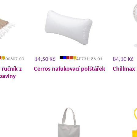
14,50 Kč
84,10 Kč
C800607-00
CAP731186-01
 ručník z
Cerros nafukovací polštářek
Chillmax 
bavlny