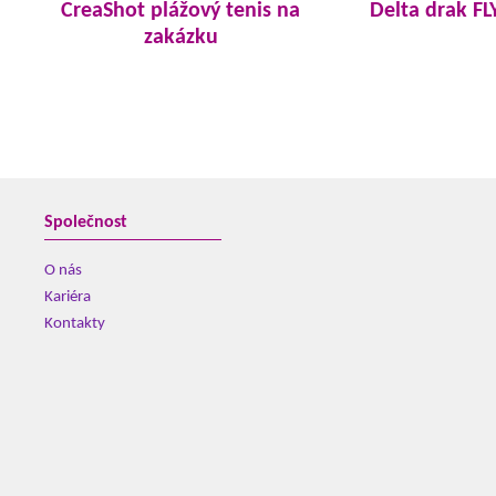
CreaShot plážový tenis na
Delta drak F
zakázku
Společnost
O nás
Kariéra
Kontakty