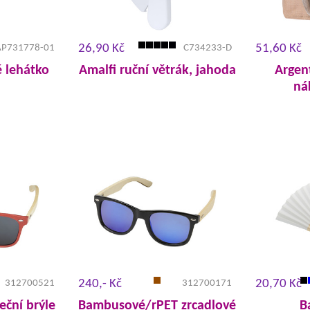
26,90 Kč
51,60 Kč
AP731778-01
C734233-D
é lehátko
Amalfi ruční větrák, jahoda
Argen
ná
240,- Kč
20,70 Kč
312700521
312700171
ční brýle
Bambusové/rPET zrcadlové
B