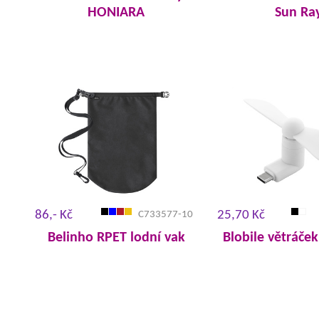
HONIARA
Sun Ra
86,- Kč
25,70 Kč
C733577-10
Belinho RPET lodní vak
Blobile větráče