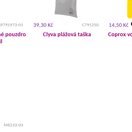
39,30 Kč
14,50 Kč
AP791973-01
C791250
né pouzdro
Clyva plážová taška
Coprox v
l
M6233-03