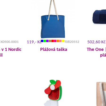
119,- Kč
502,60 Kč
XD500.0001
T0820552
 v 1 Nordic
Plážová taška
The One |
il
pl