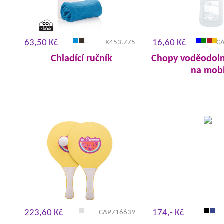
63,50 Kč
16,60 Kč
X453.775
C
Chladící ručník
Chopy voděodol
na mobi
223,60 Kč
174,- Kč
CAP716639