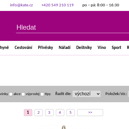
info@kate.cz
+420 549 210 119
po – pá: 8:00 – 16:30
chyně
Cestování
Přívěsky
Nářadí
Deštníky
Víno
Sport
R
Řadit dle:
Položek/str.:
vinky
akce
výprodej
tipy
1
2
3
4
5
>>