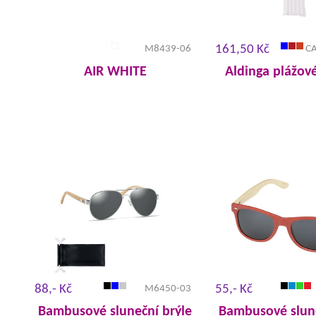
161,50 Kč
M8439-06
C
AIR WHITE
Aldinga plážov
88,- Kč
55,- Kč
M6450-03
Bambusové sluneční brýle
Bambusové slune