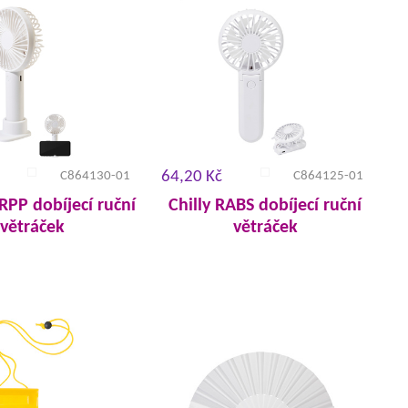
64,20 Kč
C864130-01
C864125-01
RPP dobíjecí ruční
Chilly RABS dobíjecí ruční
větráček
větráček