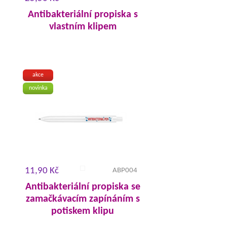
Antibakteriální propiska s
vlastním klipem
akce
novinka
11,90 Kč
ABP004
Antibakteriální propiska se
zamačkávacím zapínáním s
potiskem klipu