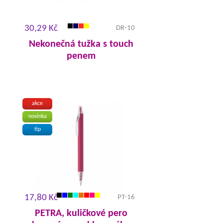
30,29 Kč
DR-10
Nekonečná tužka s touch
penem
akce
novinka
tip
17,80 Kč
PT-16
PETRA, kuličkové pero