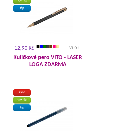
novinka
tip
12,90 Kč
VI-01
Kuličkové pero VITO - LASER
LOGA ZDARMA
akce
novinka
tip