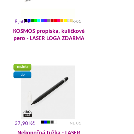
8,50 Kč
K-01
KOSMOS propiska, kuličkové
pero - LASER LOGA ZDARMA
novinka
tip
37,90 Kč
NE-01
Nekonečná tužka - LASER