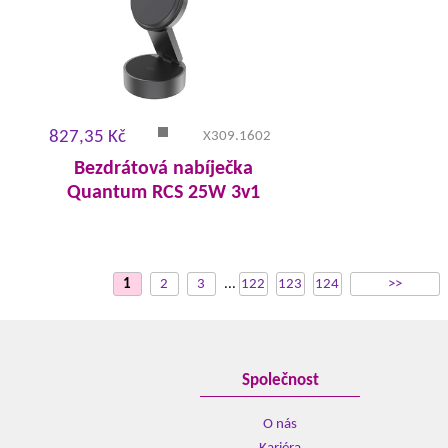
827,35 Kč
X309.1602
Bezdrátová nabíječka
Quantum RCS 25W 3v1
1
2
3
...
122
123
124
>>
Společnost
O nás