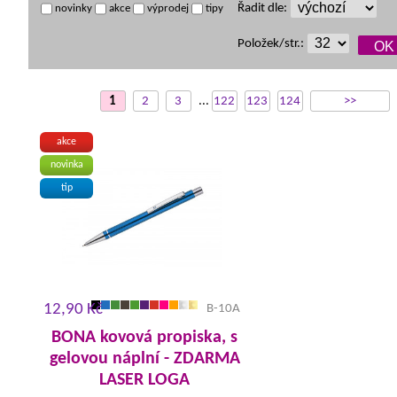
Řadit dle:
novinky
akce
výprodej
tipy
Položek/str.:
1
2
3
...
122
123
124
>>
akce
novinka
tip
12,90 Kč
B-10A
BONA kovová propiska, s
gelovou náplní - ZDARMA
LASER LOGA