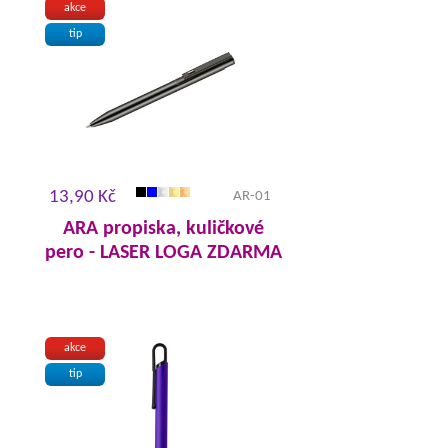
akce
tip
13,90 Kč
AR-01
ARA propiska, kuličkové
pero - LASER LOGA ZDARMA
akce
tip