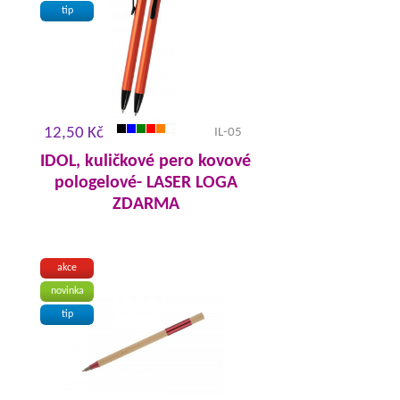
tip
12,50 Kč
IL-05
IDOL, kuličkové pero kovové
pologelové- LASER LOGA
ZDARMA
akce
novinka
tip