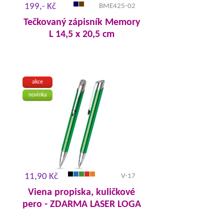
199,- Kč
BME425-02
Tečkovaný zápisník Memory
L 14,5 x 20,5 cm
akce
novinka
11,90 Kč
V-17
Viena propiska, kuličkové
pero - ZDARMA LASER LOGA