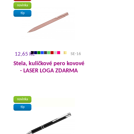
novinka
tip
12,65 Kč
SE-16
Stela, kuličkové pero kovové
- LASER LOGA ZDARMA
novinka
tip