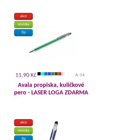
akce
novinka
tip
11,90 Kč
A-14
Avala propiska, kuličkové
pero - LASER LOGA ZDARMA
akce
novinka
tip