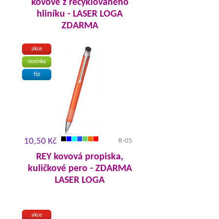
kovové z recyklovaného
hliníku - LASER LOGA
ZDARMA
akce
novinka
tip
10,50 Kč
R-05
REY kovová propiska,
kuličkové pero - ZDARMA
LASER LOGA
akce