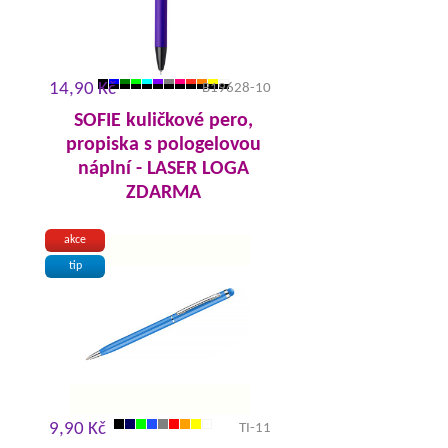
14,90 Kč
B19628-10
SOFIE kuličkové pero,
propiska s pologelovou
náplní - LASER LOGA
ZDARMA
akce
tip
9,90 Kč
TI-11