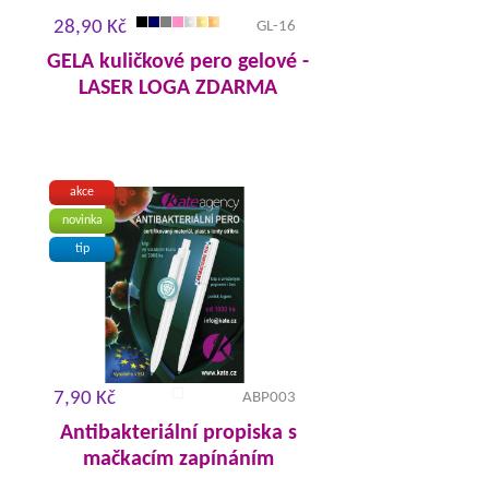
28,90 Kč
GL-16
GELA kuličkové pero gelové -
LASER LOGA ZDARMA
akce
novinka
tip
7,90 Kč
ABP003
Antibakteriální propiska s
mačkacím zapínáním