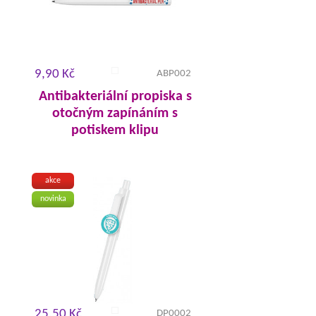
9,90 Kč
ABP002
Antibakteriální propiska s
otočným zapínáním s
potiskem klipu
akce
novinka
25,50 Kč
DP0002