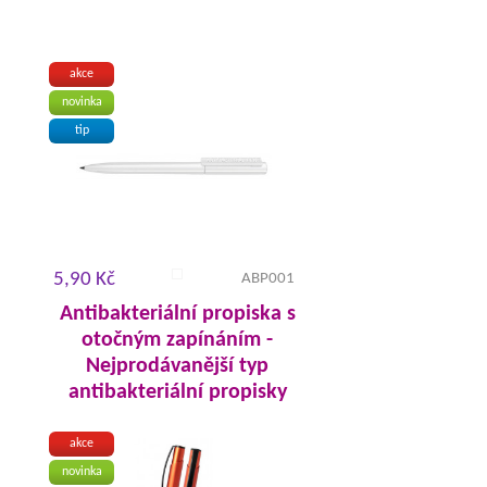
akce
novinka
tip
5,90 Kč
ABP001
Antibakteriální propiska s
otočným zapínáním -
Nejprodávanější typ
antibakteriální propisky
akce
novinka