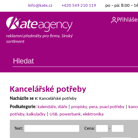
info@kate.cz
+420 549 210 119
po – pá: 8:00 – 1
Přihláše
reklamní předměty pro firmy, široký
sortiment
Kancelářské potřeby
Nacházíte se v:
Kancelářské potřeby
Podkategorie:
kalendáře, diáře
|
propisky, pera, psací potřeby
|
kanc
potřeby, kalkulačky
|
USB, powerbank, elektronika
Text:
Cena:
-