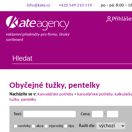
info@kate.cz
+420 549 210 119
po – pá: 8:00 – 1
Přihláše
reklamní předměty pro firmy, široký
sortiment
Obyčejné tužky, pentelky
Nacházíte se v:
Kancelářské potřeby
>
kancelářské potřeby, kalkulačk
tužky, pentelky
Text:
Cena:
-
Řadit dle:
novinky
akce
výprodej
tipy