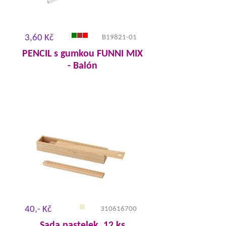
3,60 Kč
B19821-01
PENCIL s gumkou FUNNI MIX
- Balón
40,- Kč
310616700
Sada pastelek, 12 ks