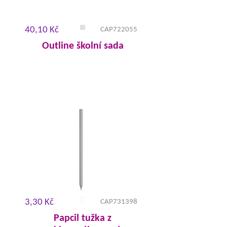
40,10 Kč
CAP722055
Outline školní sada
3,30 Kč
CAP731398
Papcil tužka z