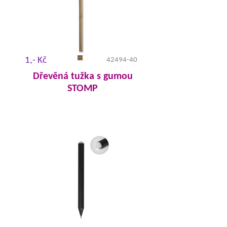
1,- Kč
42494-40
Dřevěná tužka s gumou
STOMP