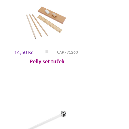
14,50 Kč
CAP791260
Pelly set tužek