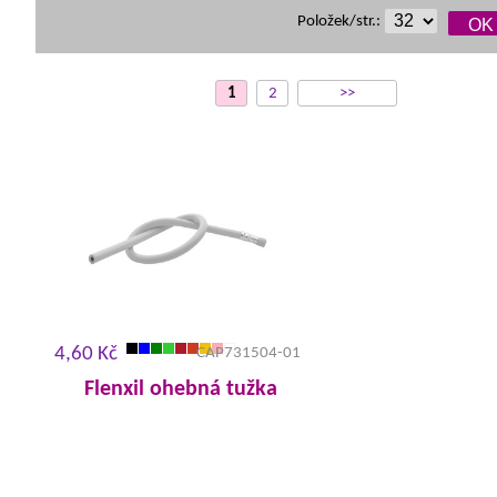
Položek/str.:
1
2
>>
4,60 Kč
CAP731504-01
Flenxil ohebná tužka