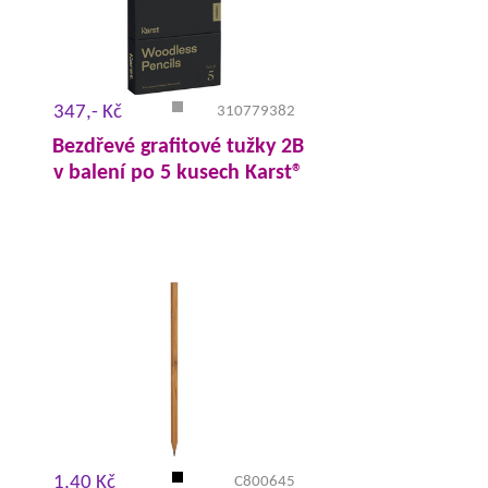
347,- Kč
310779382
Bezdřevé grafitové tužky 2B
v balení po 5 kusech Karst®
1,40 Kč
C800645