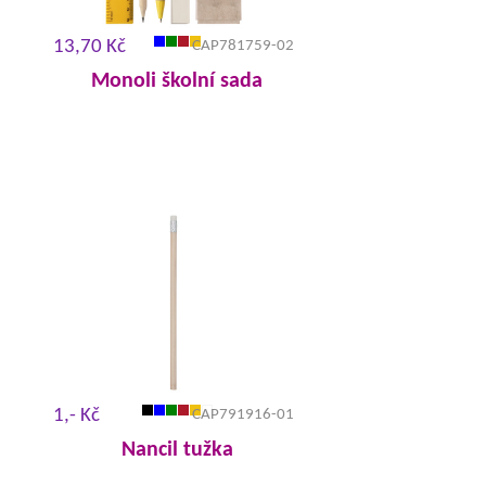
13,70 Kč
CAP781759-02
Monoli školní sada
1,- Kč
CAP791916-01
Nancil tužka