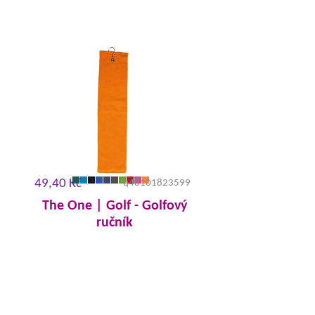
49,40 Kč
q48101823599
The One | Golf - Golfový
ručník