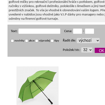
golfové míčky pro rekreační i profesionální hráče s potiskem, golfové
ručníky s výšivkou, golfové deštníky, polokošile s límečkem a jiný text
prestižních značek. To vše je vhodné k obrendování vaším logem. P
uvedené v nabídce jsou vhodné jako V.I.P dárky pro managery nebo j
odměny na firemní golfové turnaje.
Text:
Cena:
-
Řadit dle:
novinky
akce
výprodej
tipy
Položek/str.: