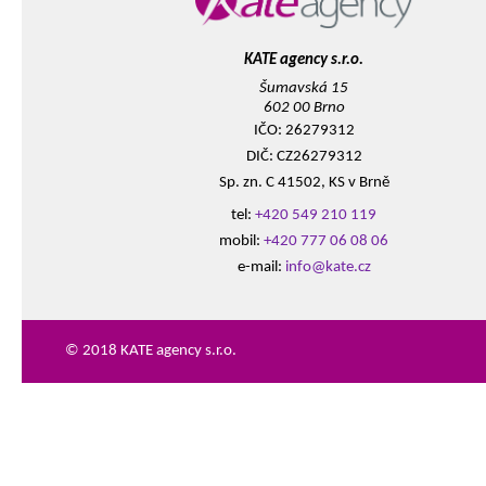
KATE agency s.r.o.
Šumavská 15
602 00 Brno
IČO: 26279312
DIČ: CZ26279312
Sp. zn. C 41502, KS v Brně
tel:
+420 549 210 119
mobil:
+420 777 06 08 06
e-mail:
info@kate.cz
© 2018 KATE agency s.r.o.