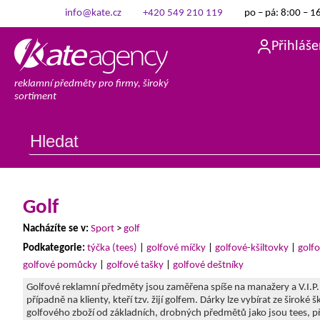
info@kate.cz
+420 549 210 119
po – pá: 8:00 – 1
Přihláše
reklamní předměty pro firmy, široký
sortiment
Golf
Nacházíte se v:
Sport
>
golf
Podkategorie:
týčka (tees)
|
golfové míčky
|
golfové-kšiltovky
|
golfo
golfové pomůcky
|
golfové tašky
|
golfové deštníky
Golfové reklamní předměty jsou zaměřena spíše na manažery a V.I.P.
případně na klienty, kteří tzv. žijí golfem. Dárky lze vybírat ze široké š
golfového zboží od základních, drobných předmětů jako jsou tees, p