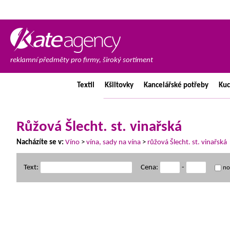
reklamní předměty pro firmy, široký sortiment
Textil
Kšiltovky
Kancelářské
potřeby
Ku
Růžová Šlecht. st. vinařská
Nacházíte se v:
Víno
>
vína, sady na vína
>
růžová Šlecht. st. vinařská
Text:
Cena:
-
no