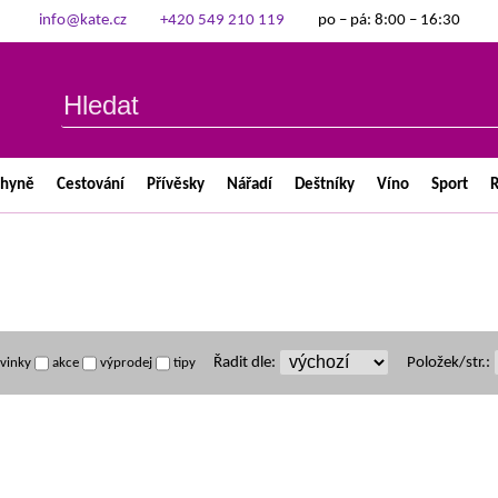
info@kate.cz
+420 549 210 119
po – pá: 8:00 – 16:30
chyně
Cestování
Přívěsky
Nářadí
Deštníky
Víno
Sport
R
Řadit dle:
Položek/str.:
vinky
akce
výprodej
tipy