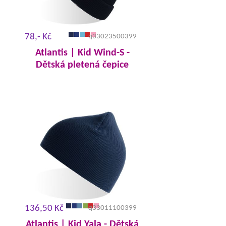
78,- Kč
q33023500399
Atlantis | Kid Wind-S -
Dětská pletená čepice
136,50 Kč
q33011100399
Atlantis | Kid Yala - Dětská