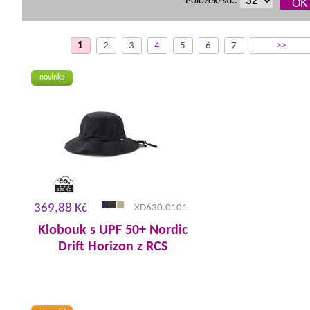
Položek/str.:
1
2
3
4
5
6
7
>>
novinka
369,88 Kč
XD630.0101
Klobouk s UPF 50+ Nordic
Drift Horizon z RCS