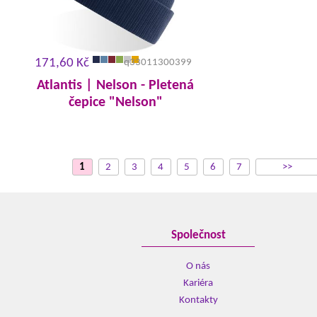
171,60 Kč
q33011300399
Atlantis | Nelson - Pletená
čepice "Nelson"
1
2
3
4
5
6
7
>>
Společnost
O nás
Kariéra
Kontakty