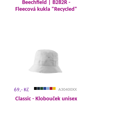
Beechfield | B282R -
Fleecová kukla "Recycled"
69,- Kč
A30400XX
Classic - Klobouček unisex