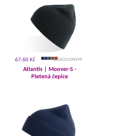
67,60 Kč
q33022100399
Atlantis | Moover-S -
Pletená čepice