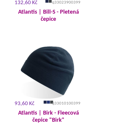
132,60 Kč
q33023900399
Atlantis | Bill-S - Pletená
čepice
93,60 Kč
q33010100399
Atlantis | Birk - Fleecová
čepice "Birk"