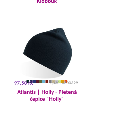
Klobouk
97,50 Kč
q33010600399
Atlantis | Holly - Pletená
čepice "Holly"