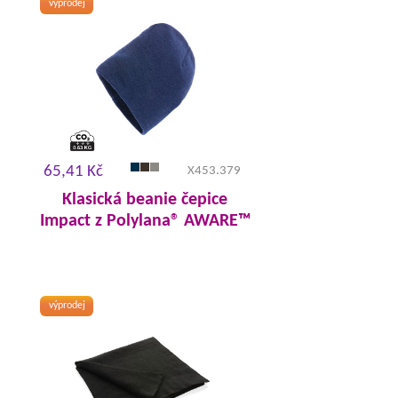
výprodej
65,41 Kč
X453.379
Klasická beanie čepice
Impact z Polylana® AWARE™
výprodej