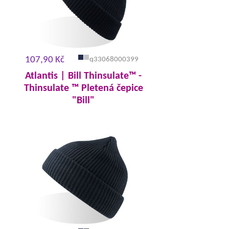
107,90 Kč
q33068000399
Atlantis | Bill Thinsulate™ -
Thinsulate ™ Pletená čepice
"Bill"