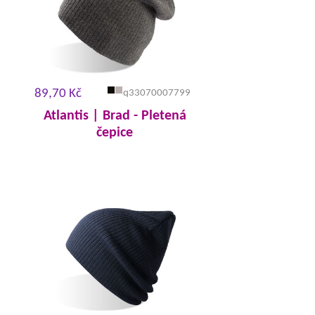
89,70 Kč
q33070007799
Atlantis | Brad - Pletená
čepice