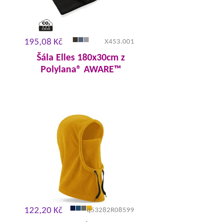
195,08 Kč
X453.001
Šála Elles 180x30cm z
Polylana® AWARE™
122,20 Kč
q53282R08599