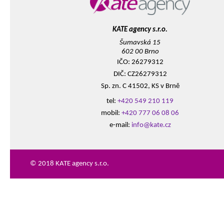
KATE agency s.r.o.
Šumavská 15
602 00 Brno
IČO: 26279312
DIČ: CZ26279312
Sp. zn. C 41502, KS v Brně
tel:
+420 549 210 119
mobil:
+420 777 06 08 06
e-mail:
info@kate.cz
© 2018 KATE agency s.r.o.