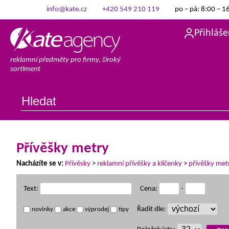
info@kate.cz
+420 549 210 119
po – pá: 8:00 – 1
Přihláše
reklamní předměty pro firmy, široký
sortiment
Přívěšky metry
Nacházíte se v:
Přívěsky
>
reklamní přívěšky a klíčenky
>
přívěšky met
Text:
Cena:
-
Řadit dle:
novinky
akce
výprodej
tipy