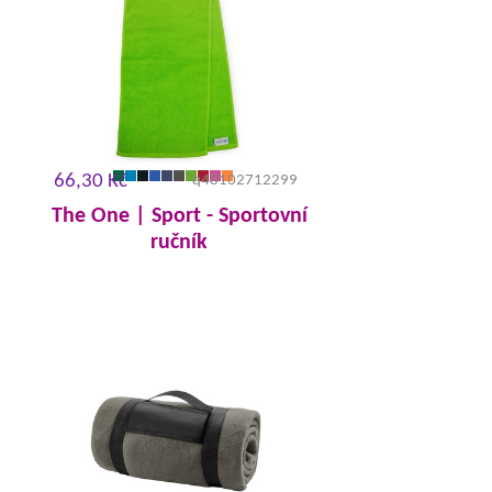
66,30 Kč
q48102712299
The One | Sport - Sportovní
ručník