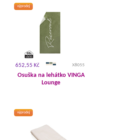
výprodej
652,55 Kč
X8055
Osuška na lehátko VINGA
Lounge
výprodej