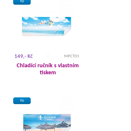
tip
149,- Kč
MPCT01
Chladící ručník s vlastním
tiskem
tip