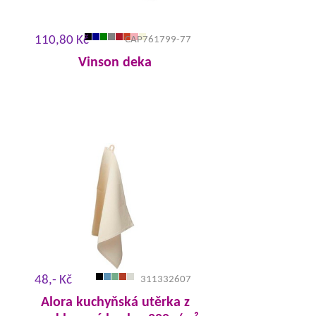
110,80 Kč
CAP761799-77
Vinson deka
48,- Kč
311332607
Alora kuchyňská utěrka z