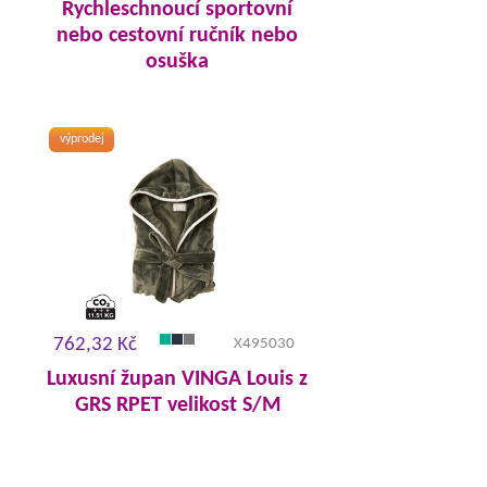
Rychleschnoucí sportovní
nebo cestovní ručník nebo
osuška
výprodej
762,32 Kč
X495030
Luxusní župan VINGA Louis z
GRS RPET velikost S/M