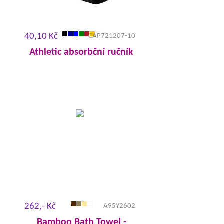
40,10 Kč
CAP721207-10
Athletic absorbční ručník
262,- Kč
A95Y2602
Bamboo Bath Towel -