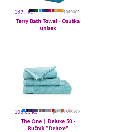
189,- Kč
A9050002
Terry Bath Towel - Osuška
unisex
106,60 Kč
q48101558099
The One | Deluxe 50 -
Ručník "Deluxe"