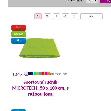
Položek/str.:
1
2
3
4
5
>>
akce
novinka
tip
104,- Kč
KP7001-30
Sportovní ručník
MICROTECH, 50 x 100 cm, s
ražbou loga