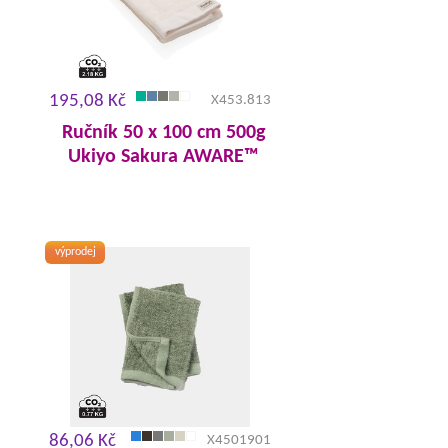
195,08 Kč
X453.813
Ručník 50 x 100 cm 500g
Ukiyo Sakura AWARE™
výprodej
86,06 Kč
X4501901