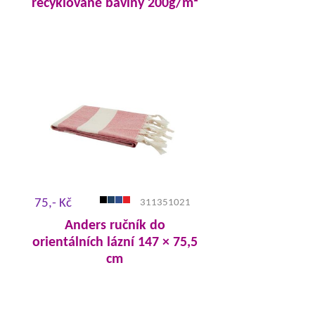
recyklované bavlny 200g/m²
75,- Kč
311351021
Anders ručník do
orientálních lázní 147 × 75,5
cm