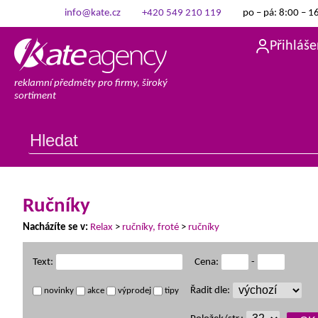
info@kate.cz
+420 549 210 119
po – pá: 8:00 – 1
Přihláše
reklamní předměty pro firmy, široký
sortiment
Ručníky
Nacházíte se v:
Relax
>
ručníky, froté
>
ručníky
Text:
Cena:
-
Řadit dle:
novinky
akce
výprodej
tipy