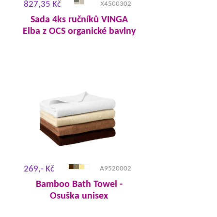
827,35 Kč
X4500302
Sada 4ks ručníků VINGA
Elba z OCS organické bavlny
269,- Kč
A9520002
Bamboo Bath Towel -
Osuška unisex