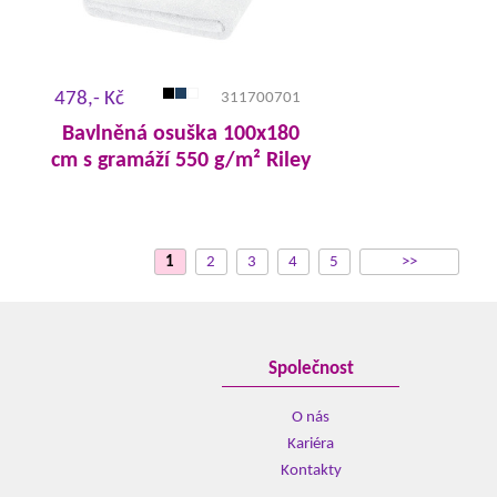
478,- Kč
311700701
Bavlněná osuška 100x180
cm s gramáží 550 g/m² Riley
1
2
3
4
5
>>
Společnost
O nás
Kariéra
Kontakty