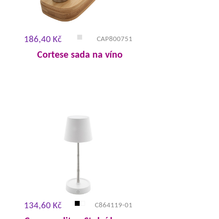
186,40 Kč
CAP800751
Cortese sada na víno
134,60 Kč
C864119-01