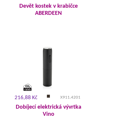
Devět kostek v krabičce
ABERDEEN
216,88 Kč
X911.4201
Dobíjecí elektrická vývrtka
Vino