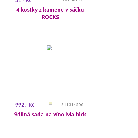
31,- Kč
M9943-13
4 kostky z kamene v sáčku
ROCKS
992,- Kč
311314506
9dílná sada na víno Malbick