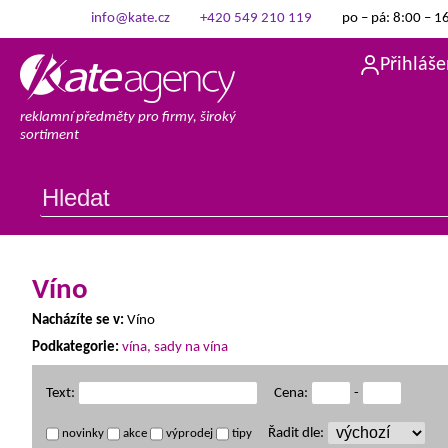
info@kate.cz
+420 549 210 119
po – pá: 8:00 – 1
Přihláše
reklamní předměty pro firmy, široký
sortiment
Víno
Nacházíte se v:
Víno
Podkategorie:
vína, sady na vína
Text:
Cena:
-
Řadit dle:
novinky
akce
výprodej
tipy