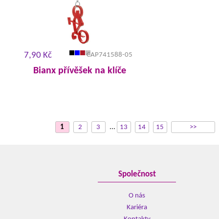
7,90 Kč
CAP741588-05
Bianx přívěšek na klíče
1
2
3
...
13
14
15
>>
Společnost
O nás
Kariéra