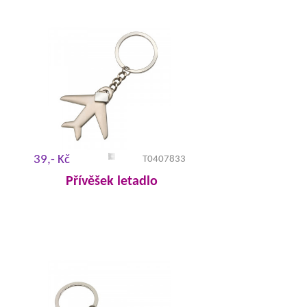
39,- Kč
T0407833
Přívěšek letadlo