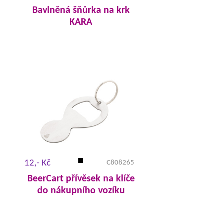
Bavlněná šňůrka na krk
KARA
12,- Kč
C808265
BeerCart přívěsek na klíče
do nákupního vozíku