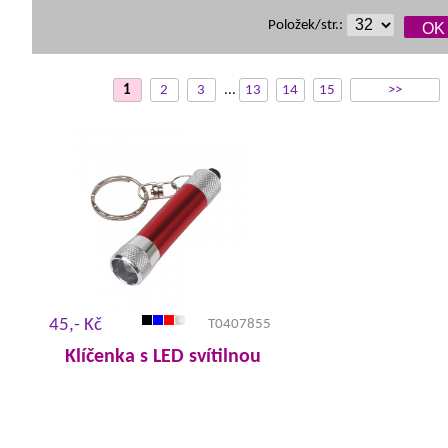
Položek/str.:
1
2
3
...
13
14
15
>>
45,- Kč
T0407855
Klíčenka s LED svítilnou