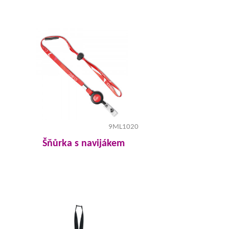
9ML1020
Šňůrka s navijákem