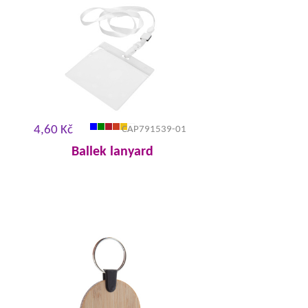
4,60 Kč
CAP791539-01
Ballek lanyard