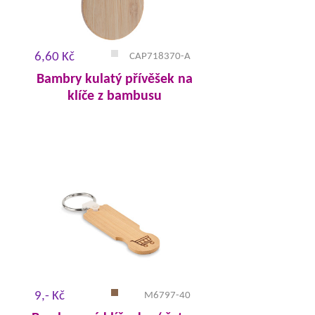
6,60 Kč
CAP718370-A
Bambry kulatý přívěšek na
klíče z bambusu
9,- Kč
M6797-40