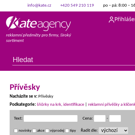
info@kate.cz
+420 549 210 119
po – pá: 8:00 – 1
Přihláše
reklamní předměty pro firmy, široký
sortiment
Přívěsky
Nacházíte se v:
Přívěsky
Podkategorie:
šňůrky na krk, identifikace
|
reklamní přívěšky a klíčen
Text:
Cena:
-
Řadit dle:
novinky
akce
výprodej
tipy