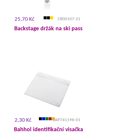
25,70 Kč
C800107-21
Backstage držák na ski pass
2,30 Kč
CAP741196-01
Bahhol identifikační visačka