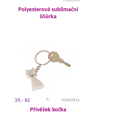
9ML1016
Polyesterová sublimační
šňůrka
39,- Kč
T0407815
Přívěšek kočka