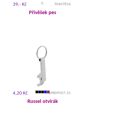
39,- Kč
T0407816
Přívěšek pes
4,20 Kč
CAP809507-21
Russel otvírák