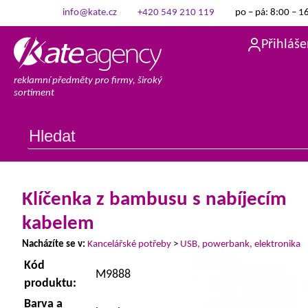
info@kate.cz
+420 549 210 119
po – pá: 8:00 – 1
Přihláše
reklamní předměty pro firmy, široký
sortiment
Klíčenka z bambusu s nabíjecím
kabelem
Nacházíte se v:
Kancelářské potřeby
>
USB, powerbank, elektronika
Kód
M9888
produktu:
Barva a