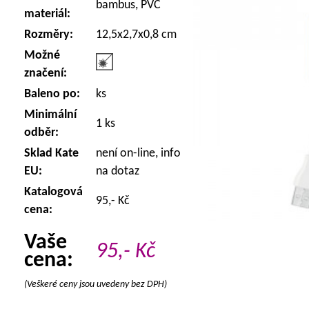
bambus, PVC
materiál:
Rozměry:
12,5x2,7x0,8 cm
Možné
značení:
Baleno po:
ks
Minimální
1 ks
odběr:
Sklad Kate
není on-line, info
EU:
na dotaz
Katalogová
95,- Kč
cena:
Vaše
95,-
Kč
cena:
(Veškeré ceny jsou uvedeny bez DPH)