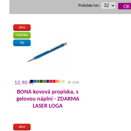
Položek/str.:
akce
novinka
tip
12,90 Kč
B-10A
BONA kovová propiska, s
gelovou náplní - ZDARMA
LASER LOGA
akce