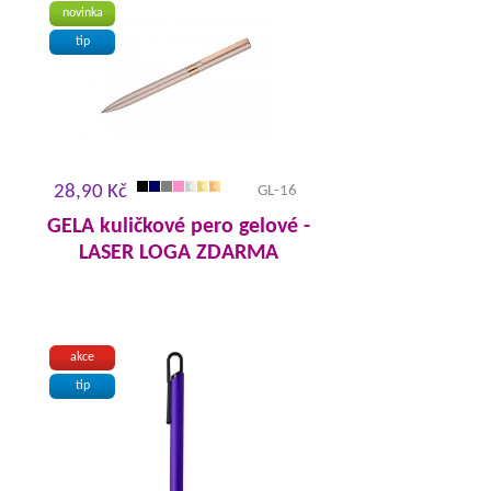
novinka
tip
28,90 Kč
GL-16
GELA kuličkové pero gelové -
LASER LOGA ZDARMA
akce
tip