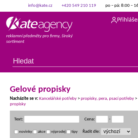
info@kate.cz
+420 549 210 119
po – pá: 8:00 – 1
Přihláše
reklamní předměty pro firmy, široký
sortiment
Gelové propisky
Nacházíte se v:
Kancelářské potřeby
>
propisky, pera, psací potřeby
>
propisky
Text:
Cena:
-
Řadit dle:
novinky
akce
výprodej
tipy