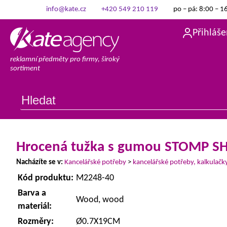
info@kate.cz
+420 549 210 119
po – pá: 8:00 – 1
Přihláše
reklamní předměty pro firmy, široký
sortiment
Hrocená tužka s gumou STOMP S
Nacházíte se v:
Kancelářské potřeby
>
kancelářské potřeby, kalkulačk
Kód produktu:
M2248-40
Barva a
Wood, wood
materiál:
Rozměry:
Ø0.7X19CM