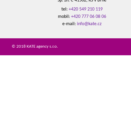
Sp. zn. C 41502, KS v Brně
tel:
+420 549 210 119
mobil:
+420 777 06 08 06
e-mail:
info@kate.cz
© 2018 KATE agency s.r.o.