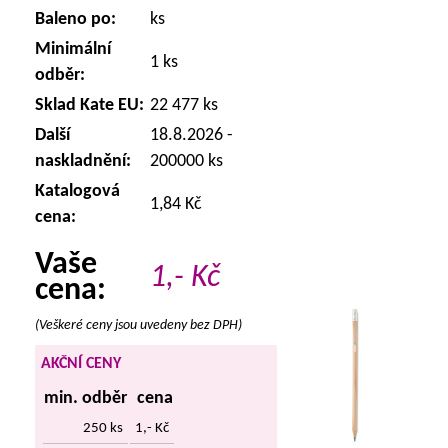
Baleno po:
ks
Minimální
1 ks
odběr:
Sklad Kate EU:
22 477 ks
Další
18.8.2026 -
naskladnění:
200000 ks
Katalogová
1,84 Kč
cena:
Vaše
1,-
Kč
cena:
(Veškeré ceny jsou uvedeny bez DPH)
AKČNÍ CENY
min. odběr
cena
250 ks
1,- Kč