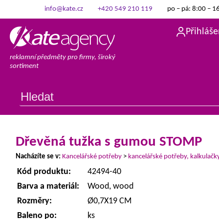
info@kate.cz
+420 549 210 119
po – pá: 8:00 – 1
Přihláše
reklamní předměty pro firmy, široký
sortiment
Dřevěná tužka s gumou STOMP
Nacházíte se v:
Kancelářské potřeby
>
kancelářské potřeby, kalkulačk
Kód produktu:
42494-40
Barva a materiál:
Wood, wood
Rozměry:
Ø0,7X19 CM
Baleno po:
ks