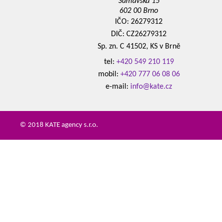
Šumavská 15
602 00 Brno
IČO: 26279312
DIČ: CZ26279312
Sp. zn. C 41502, KS v Brně
tel:
+420 549 210 119
mobil:
+420 777 06 08 06
e-mail:
info@kate.cz
© 2018 KATE agency s.r.o.