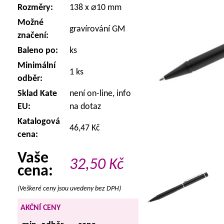
Rozměry:
138 x ⌀10 mm
Možné
gravírování GM
značení:
Baleno po:
ks
Minimální
1 ks
odběr:
Sklad Kate
není on-line, info
EU:
na dotaz
Katalogová
46,47 Kč
cena:
Vaše
32,50
Kč
cena:
(Veškeré ceny jsou uvedeny bez DPH)
AKČNÍ CENY