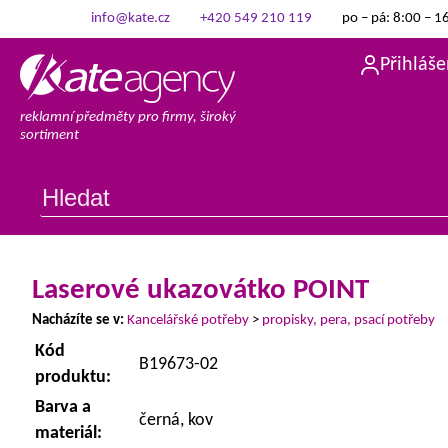
info@kate.cz
+420 549 210 119
po – pá: 8:00 – 1
Přihláše
reklamní předměty pro firmy, široký
sortiment
Laserové ukazovátko POINT
Nacházíte se v:
Kancelářské potřeby
>
propisky, pera, psací potřeby
Kód
B19673-02
produktu:
Barva a
černá, kov
materiál: