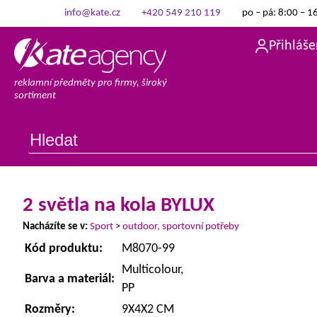
info@kate.cz
+420 549 210 119
po – pá: 8:00 – 1
Přihláše
reklamní předměty pro firmy, široký
sortiment
2 světla na kola BYLUX
Nacházíte se v:
Sport
>
outdoor, sportovní potřeby
Kód produktu:
M8070-99
Multicolour,
Barva a materiál:
PP
Rozměry:
9X4X2 CM