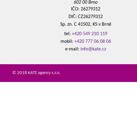
602 00 Brno
IČO: 26279312
DIČ: CZ26279312
Sp. zn. C 41502, KS v Brně
tel:
+420 549 210 119
mobil:
+420 777 06 08 06
e-mail:
info@kate.cz
© 2018 KATE agency s.r.o.