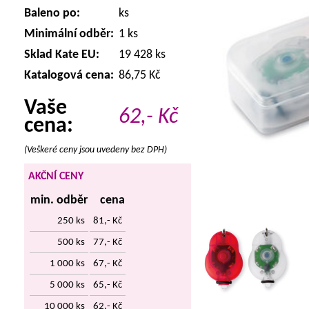
Baleno po:
ks
Minimální odběr:
1 ks
Sklad Kate EU:
19 428 ks
Katalogová cena:
86,75 Kč
Vaše
62,-
Kč
cena:
(Veškeré ceny jsou uvedeny bez DPH)
AKČNÍ CENY
min. odběr
cena
250 ks
81,- Kč
500 ks
77,- Kč
1 000 ks
67,- Kč
5 000 ks
65,- Kč
10 000 ks
62,- Kč