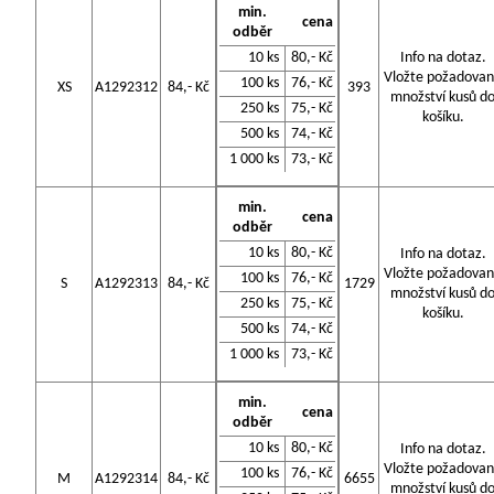
min.
cena
odběr
10 ks
80,- Kč
Info na dotaz.
Vložte požadova
100 ks
76,- Kč
XS
A1292312
84,- Kč
393
množství kusů d
250 ks
75,- Kč
košíku.
500 ks
74,- Kč
1 000 ks
73,- Kč
min.
cena
odběr
10 ks
80,- Kč
Info na dotaz.
Vložte požadova
100 ks
76,- Kč
S
A1292313
84,- Kč
1729
množství kusů d
250 ks
75,- Kč
košíku.
500 ks
74,- Kč
1 000 ks
73,- Kč
min.
cena
odběr
10 ks
80,- Kč
Info na dotaz.
Vložte požadova
100 ks
76,- Kč
M
A1292314
84,- Kč
6655
množství kusů d