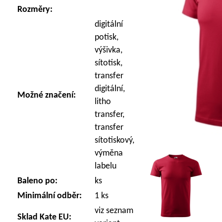
Rozměry:
digitální
potisk,
výšivka,
sítotisk,
transfer
digitální,
Možné značení:
litho
transfer,
transfer
sítotiskový,
výměna
labelu
Baleno po:
ks
Minimální odběr:
1 ks
viz seznam
Sklad Kate EU: