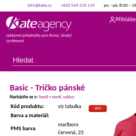
info@kate.cz
+420 549 210 119
po – pá: 8:00 – 1
Přihláše
reklamní předměty pro firmy, široký
sortiment
Basic - Tričko pánské
Nacházíte se v:
Textil
>
textil, oděvy
Kód produktu:
viz tabulka
akce
Barva a materiál:
marlboro
PMS barva
červená, 23