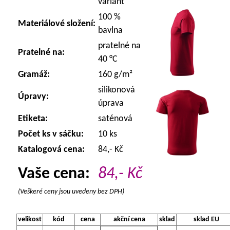
variant
100 %
Materiálové složení:
bavlna
pratelné na
Pratelné na:
40 °C
Gramáž:
160 g/m²
silikonová
Úpravy:
úprava
Etiketa:
saténová
Počet ks v sáčku:
10 ks
Katalogová cena:
84,- Kč
Vaše cena:
84,-
Kč
(Veškeré ceny jsou uvedeny bez DPH)
velikost
kód
cena
akční cena
sklad
sklad EU