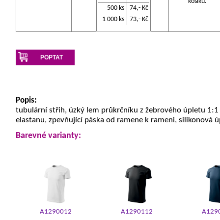
košíku.
500 ks
74,- Kč
1 000 ks
73,- Kč
POPTAT
Popis:
tubulární střih, úzký lem průkrčníku z žebrového úpletu 1:1
elastanu, zpevňující páska od ramene k rameni, silikonová 
Barevné varianty:
A1290012
A1290112
A129