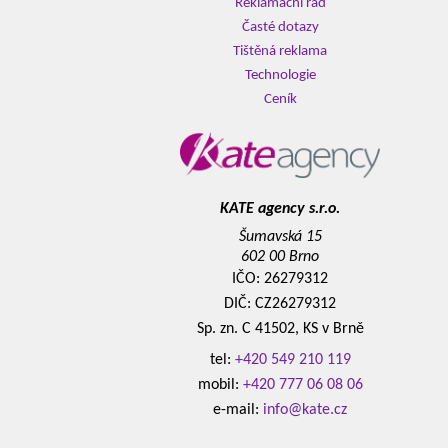
Reklamační řád
Časté dotazy
Tištěná reklama
Technologie
Ceník
KATE agency s.r.o.
Šumavská 15
602 00 Brno
IČO: 26279312
DIČ: CZ26279312
Sp. zn. C 41502, KS v Brně
tel:
+420 549 210 119
mobil:
+420 777 06 08 06
e-mail:
info@kate.cz