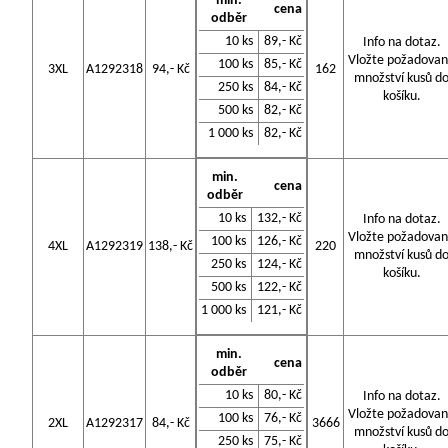
min.
cena
odběr
10 ks
89,- Kč
Info na dotaz.
Vložte požadova
100 ks
85,- Kč
3XL
A1292318
94,- Kč
162
množství kusů d
250 ks
84,- Kč
košíku.
500 ks
82,- Kč
1 000 ks
82,- Kč
min.
cena
odběr
10 ks
132,- Kč
Info na dotaz.
Vložte požadova
100 ks
126,- Kč
4XL
A1292319
138,- Kč
220
množství kusů d
250 ks
124,- Kč
košíku.
500 ks
122,- Kč
1 000 ks
121,- Kč
min.
cena
odběr
10 ks
80,- Kč
Info na dotaz.
Vložte požadova
100 ks
76,- Kč
2XL
A1292317
84,- Kč
3666
množství kusů d
250 ks
75,- Kč