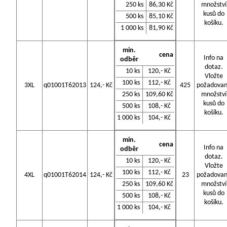
250 ks
86,30 Kč
množství
kusů do
500 ks
85,10 Kč
košíku.
1 000 ks
81,90 Kč
min.
cena
Info na
odběr
dotaz.
10 ks
120,- Kč
Vložte
100 ks
112,- Kč
3XL
q01001T62013
124,- Kč
425
požadova
250 ks
109,60 Kč
množství
kusů do
500 ks
108,- Kč
košíku.
1 000 ks
104,- Kč
min.
cena
Info na
odběr
dotaz.
10 ks
120,- Kč
Vložte
100 ks
112,- Kč
4XL
q01001T62014
124,- Kč
23
požadova
250 ks
109,60 Kč
množství
kusů do
500 ks
108,- Kč
košíku.
1 000 ks
104,- Kč