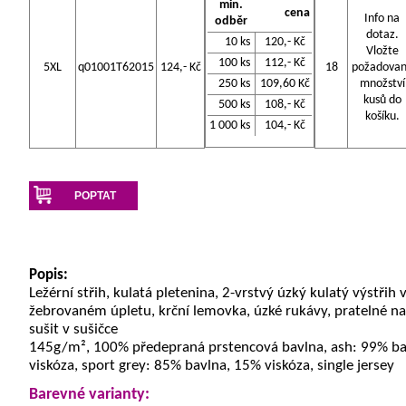
min.
cena
Info na
odběr
dotaz.
10 ks
120,- Kč
Vložte
100 ks
112,- Kč
5XL
q01001T62015
124,- Kč
18
požadova
250 ks
109,60 Kč
množství
kusů do
500 ks
108,- Kč
košíku.
1 000 ks
104,- Kč
POPTAT
Popis:
Ležérní střih, kulatá pletenina, 2-vrstvý úzký kulatý výstřih 
žebrovaném úpletu, krční lemovka, úzké rukávy, pratelné na 
sušit v sušičce
145g/m², 100% předepraná prstencová bavlna, ash: 99% ba
viskóza, sport grey: 85% bavlna, 15% viskóza, single jersey
Barevné varianty: