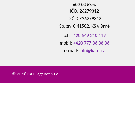
602 00 Brno
IČO: 26279312
DIČ: CZ26279312
Sp. zn. C 41502, KS v Brně
tel:
+420 549 210 119
mobil:
+420 777 06 08 06
e-mail:
info@kate.cz
© 2018 KATE agency s.r.o.