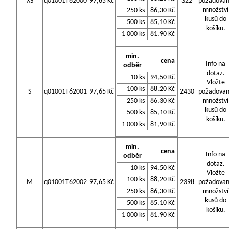
XS
q01001T62000
97,65 Kč
322
požadova
množství
250 ks
86,30 Kč
kusů do
500 ks
85,10 Kč
košíku.
1 000 ks
81,90 Kč
min.
cena
Info na
odběr
dotaz.
10 ks
94,50 Kč
Vložte
100 ks
88,20 Kč
S
q01001T62001
97,65 Kč
2430
požadova
250 ks
86,30 Kč
množství
kusů do
500 ks
85,10 Kč
košíku.
1 000 ks
81,90 Kč
min.
cena
Info na
odběr
dotaz.
10 ks
94,50 Kč
Vložte
100 ks
88,20 Kč
M
q01001T62002
97,65 Kč
2398
požadova
250 ks
86,30 Kč
množství
kusů do
500 ks
85,10 Kč
košíku.
1 000 ks
81,90 Kč