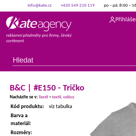
info@kate.cz
+420 549 210 119
po – pá: 8:00 – 1
Přihláše
reklamní předměty pro firmy, široký
sortiment
B&C | #E150 - Tričko
Nacházíte se v:
Textil
>
textil, oděvy
Kód produktu:
viz tabulka
Barva a
materiál:
Rozměry: