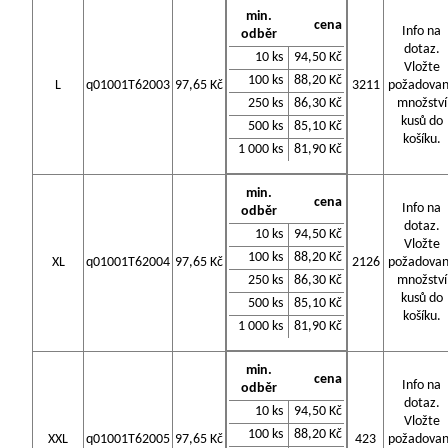
min.
cena
Info na
odběr
dotaz.
10 ks
94,50 Kč
Vložte
100 ks
88,20 Kč
L
q01001T62003
97,65 Kč
3211
požadova
250 ks
86,30 Kč
množství
kusů do
500 ks
85,10 Kč
košíku.
1 000 ks
81,90 Kč
min.
cena
Info na
odběr
dotaz.
10 ks
94,50 Kč
Vložte
100 ks
88,20 Kč
XL
q01001T62004
97,65 Kč
2126
požadova
250 ks
86,30 Kč
množství
kusů do
500 ks
85,10 Kč
košíku.
1 000 ks
81,90 Kč
min.
cena
Info na
odběr
dotaz.
10 ks
94,50 Kč
Vložte
100 ks
88,20 Kč
XXL
q01001T62005
97,65 Kč
423
požadova