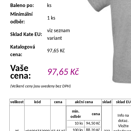
Baleno po:
ks
Minimální
1 ks
odběr:
viz seznam
Sklad Kate EU:
variant
Katalogová
97,65 Kč
cena:
Vaše
97,65
Kč
cena:
(Veškeré ceny jsou uvedeny bez DPH)
velikost
kód
cena
akční cena
sklad
sklad EU
min.
cena
Info na
odběr
dotaz.
10 ks
94,50 Kč
Vložte
100 ks
88,20 Kč