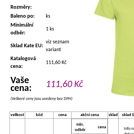
Rozměry:
Baleno po:
ks
Minimální
1 ks
odběr:
viz seznam
Sklad Kate EU:
variant
Katalogová
111,60 Kč
cena:
Vaše
111,60
Kč
cena:
(Veškeré ceny jsou uvedeny bez DPH)
velikost
kód
cena
akční cena
sklad
sklad 
min.
cena
Info n
odběr