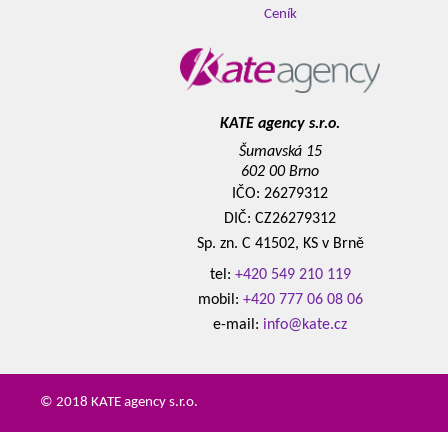
Ceník
KATE agency s.r.o.
Šumavská 15
602 00 Brno
IČO: 26279312
DIČ: CZ26279312
Sp. zn. C 41502, KS v Brně
tel:
+420 549 210 119
mobil:
+420 777 06 08 06
e-mail:
info@kate.cz
© 2018 KATE agency s.r.o.