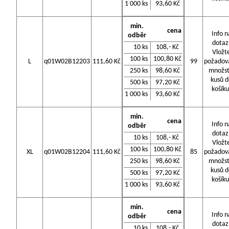
1 000 ks
93,60 Kč
min.
cena
Info n
odběr
dotaz
10 ks
108,- Kč
Vložt
100 ks
100,80 Kč
L
q01W02B12203
111,60 Kč
99
požadov
250 ks
98,60 Kč
množst
kusů d
500 ks
97,20 Kč
košíku
1 000 ks
93,60 Kč
min.
cena
Info n
odběr
dotaz
10 ks
108,- Kč
Vložt
100 ks
100,80 Kč
XL
q01W02B12204
111,60 Kč
85
požadov
250 ks
98,60 Kč
množst
kusů d
500 ks
97,20 Kč
košíku
1 000 ks
93,60 Kč
min.
cena
Info n
odběr
dotaz
10 ks
108,- Kč