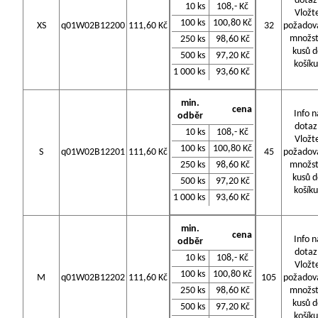
dotaz
10 ks
108,- Kč
Vložt
100 ks
100,80 Kč
XS
q01W02B12200
111,60 Kč
32
požadov
množst
250 ks
98,60 Kč
kusů d
500 ks
97,20 Kč
košíku
1 000 ks
93,60 Kč
min.
cena
Info n
odběr
dotaz
10 ks
108,- Kč
Vložt
100 ks
100,80 Kč
S
q01W02B12201
111,60 Kč
45
požadov
250 ks
98,60 Kč
množst
kusů d
500 ks
97,20 Kč
košíku
1 000 ks
93,60 Kč
min.
cena
Info n
odběr
dotaz
10 ks
108,- Kč
Vložt
100 ks
100,80 Kč
M
q01W02B12202
111,60 Kč
105
požadov
250 ks
98,60 Kč
množst
kusů d
500 ks
97,20 Kč
košíku