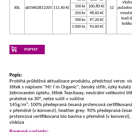
Vložt
100 ks
100,80 Kč
XXL
q01W02B12205
111,60 Kč
12
požadov
250 ks
98,60 Kč
množst
kusů d
500 ks
97,20 Kč
košíku
1 000 ks
93,60 Kč
POPTAT
Popis:
Probíhá průběžná aktualizace produktu, předchozí verze: vi
štítek s nápisem "Hi! I´m Organic", ženský střih, úzký kulatý
žebrovaném úpletu, štítek TearAway, neutrální velikostní ští
pratelné na 30°, nelze sušit v sušičce
145g/m², 100% předepraná česaná prstencová certifikovaná
v přeměně (v konverzi), heather grey: 90% předepraná česa
prstencová certifikovaná bio bavlna v přeměně (v konverzi)
viskóza
Barevné varianty: