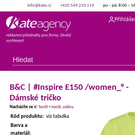
info@kate.cz
+420 549 210 119
po – pá: 8:00 – 1
Přihláše
reklamní předměty pro firmy, široký
sortiment
B&C | #Inspire E150 /women_° -
Dámské tričko
Nacházíte se v:
Textil
>
textil, oděvy
Kód produktu:
viz tabulka
Barva a
materiál: