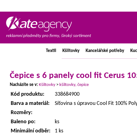
reklamní předměty pro firmy, široký sortiment
Textil
Kšiltovky
Kancelářské
potřeby
Ku
Čepice s 6 panely cool fit Cerus 1
Nacházíte se v:
Kšiltovky
>
kšiltovky, čepice
Kód produktu:
338684900
Barva a materiál:
Síťovina s úpravou Cool Fit 100% Pol
Rozměry:
Baleno po:
ks
Minimální odběr:
1 ks