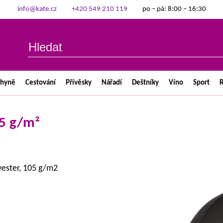
info@kate.cz
+420 549 210 119
po – pá: 8:00 – 16:30
chyně
Cestování
Přívěsky
Nářadí
Deštníky
Víno
Sport
R
05 g/m²
yester, 105 g/m2