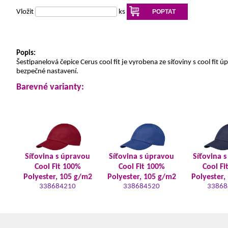
Vložit
ks
POPTAT
Popis:
Šestipanelová čepice Cerus cool fit je vyrobena ze síťoviny s cool 
bezpečné nastavení.
Barevné varianty:
Síťovina s úpravou
Síťovina s úpravou
Síťovina 
Cool Fit 100%
Cool Fit 100%
Cool Fi
Polyester, 105 g/m2
Polyester, 105 g/m2
Polyester,
338684210
338684520
33868