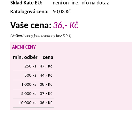
Sklad Kate EU:
není on-line, info na dotaz
Katalogová cena:
50,03 Kč
Vaše cena:
36,-
Kč
(Veškeré ceny jsou uvedeny bez DPH)
AKČNÍ CENY
min. odběr
cena
250 ks
47,- Kč
500 ks
44,- Kč
1 000 ks
38,- Kč
5 000 ks
37,- Kč
10 000 ks
36,- Kč