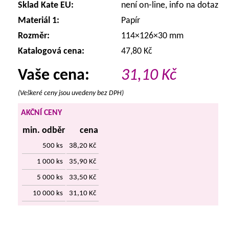
Sklad Kate EU:
není on-line, info na dotaz
Materiál 1:
Papír
Rozměr:
114×126×30 mm
Katalogová cena:
47,80 Kč
Vaše cena:
31,10
Kč
(Veškeré ceny jsou uvedeny bez DPH)
AKČNÍ CENY
min. odběr
cena
500 ks
38,20 Kč
1 000 ks
35,90 Kč
5 000 ks
33,50 Kč
10 000 ks
31,10 Kč