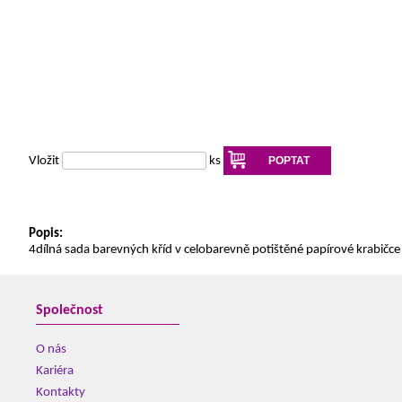
Vložit
ks
POPTAT
Popis:
4dílná sada barevných kříd v celobarevně potištěné papírové krabičce 
Společnost
O nás
Kariéra
Kontakty