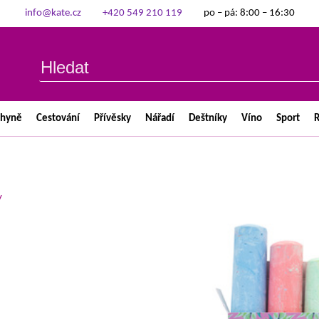
info@kate.cz
+420 549 210 119
po – pá: 8:00 – 16:30
chyně
Cestování
Přívěsky
Nářadí
Deštníky
Víno
Sport
R
y