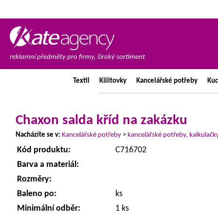
reklamní předměty pro firmy, široký sortiment
Textil
Kšiltovky
Kancelářské
potřeby
Ku
Chaxon salda kříd na zakázku
Nacházíte se v:
Kancelářské potřeby
>
kancelářské potřeby, kalkulačk
Kód produktu:
C716702
Barva a materiál:
Rozměry:
Baleno po:
ks
Minimální odběr:
1 ks