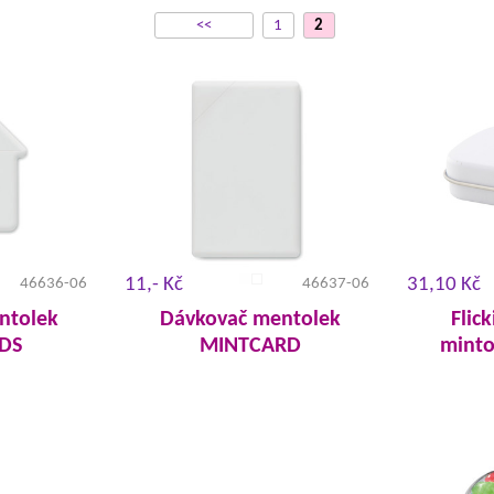
<<
1
2
11,- Kč
31,10 Kč
46636-06
46637-06
ntolek
Dávkovač mentolek
Flick
DS
MINTCARD
mint