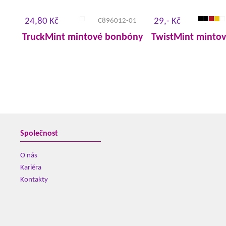
24,80 Kč
29,- Kč
C896012-01
TruckMint mintové bonbóny
TwistMint minto
Společnost
O nás
Kariéra
Kontakty