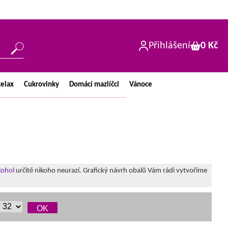
Přihlášení
0 Kč
elax
Cukrovinky
Domácí
mazlíčci
Vánoce
kohol
určitě nikoho neurazí. Grafický návrh obalů Vám rádi vytvoříme