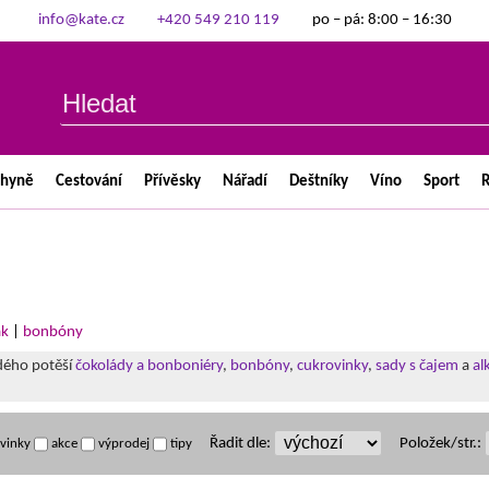
info@kate.cz
+420 549 210 119
po – pá: 8:00 – 16:30
chyně
Cestování
Přívěsky
Nářadí
Deštníky
Víno
Sport
R
ak
|
bonbóny
ždého potěší
čokolády a bonboniéry
,
bonbóny
,
cukrovinky
,
sady s čajem
a
al
Řadit dle:
Položek/str.:
vinky
akce
výprodej
tipy