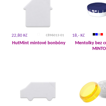
22,80 Kč
18,- Kč
C896013-01
HutMint mintové bonbóny
Mentolky bez c
MINTO