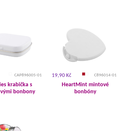
19,90 Kč
CAP896005-01
C896014-01
ies krabička s
HeartMint mintové
ovými bonbony
bonbóny