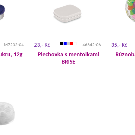
23,- Kč
35,- Kč
M7232-04
46642-06
ukru, 12g
Plechovka s mentolkami
Různob
BRISE