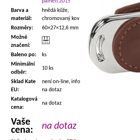
paměti 2015
Barva a
hnědá kůže,
materiál:
chromovaný kov
Rozměry:
60×27×12,6 mm
Možné
značení:
Baleno po:
ks
Minimální
10 ks
odběr:
Sklad Kate
není on-line, info
EU:
na dotaz
Katalogová
na dotaz
cena:
Vaše
na dotaz
cena: