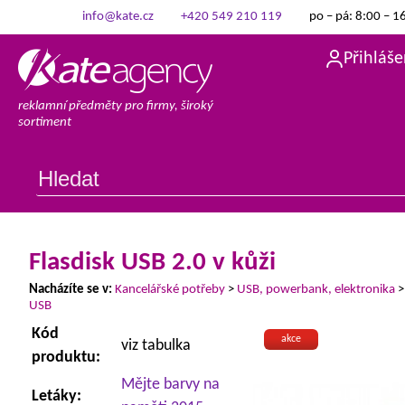
info@kate.cz
+420 549 210 119
po – pá: 8:00 – 1
Přihláše
reklamní předměty pro firmy, široký
sortiment
Flasdisk USB 2.0 v kůži
Nacházíte se v:
Kancelářské potřeby
>
USB, powerbank, elektronika
USB
Kód
akce
viz tabulka
produktu:
Mějte barvy na
Letáky: