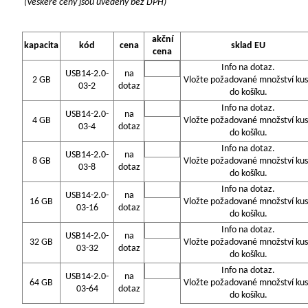
(Veškeré ceny jsou uvedeny bez DPH)
akční
kapacita
kód
cena
sklad EU
cena
Info na dotaz.
USB14-2.0-
na
2 GB
Vložte požadované množství ku
03-2
dotaz
do košíku.
Info na dotaz.
USB14-2.0-
na
4 GB
Vložte požadované množství ku
03-4
dotaz
do košíku.
Info na dotaz.
USB14-2.0-
na
8 GB
Vložte požadované množství ku
03-8
dotaz
do košíku.
Info na dotaz.
USB14-2.0-
na
16 GB
Vložte požadované množství ku
03-16
dotaz
do košíku.
Info na dotaz.
USB14-2.0-
na
32 GB
Vložte požadované množství ku
03-32
dotaz
do košíku.
Info na dotaz.
USB14-2.0-
na
64 GB
Vložte požadované množství ku
03-64
dotaz
do košíku.