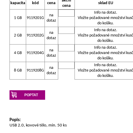
akční
kapacita
kód
cena
sklad EU
cena
Info na dotaz.
na
1 GB
9119201G
Vložte požadované množství kus
dotaz
do košíku.
Info na dotaz.
na
2 GB
9119202G
Vložte požadované množství kus
dotaz
do košíku.
Info na dotaz.
na
4 GB
9119204G
Vložte požadované množství kus
dotaz
do košíku.
Info na dotaz.
na
8 GB
9119208G
Vložte požadované množství kus
dotaz
do košíku.
POPTAT
Popis:
USB 2.0, kovové tělo, min. 50 ks