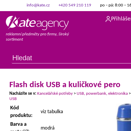
info@kate.cz
+420 549 210 119
po – pá: 8:00 – 1
Přihláše
reklamní předměty pro firmy, široký
sortiment
Flash disk USB a kuličkové pero
Nacházíte se v:
Kancelářské potřeby
>
USB, powerbank, elektronika
USB
Kód
viz tabulka
produktu:
Barva a
modrá