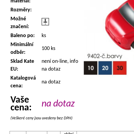
materiál:
Rozměry:
Možné
značení:
Baleno po:
ks
Minimální
100 ks
odběr:
Sklad Kate
není on-line, info
EU:
na dotaz
Katalogová
na dotaz
cena:
Vaše
na dotaz
cena:
(Veškeré ceny jsou uvedeny bez DPH)