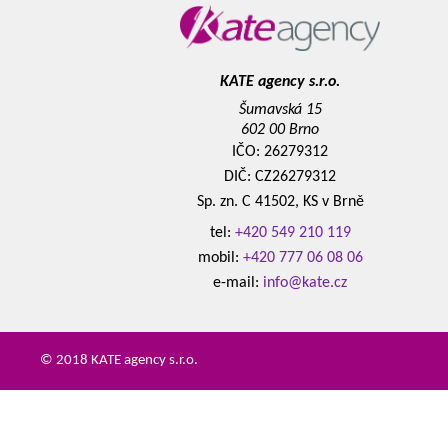
KATE agency s.r.o.
Šumavská 15
602 00 Brno
IČO: 26279312
DIČ: CZ26279312
Sp. zn. C 41502, KS v Brně
tel:
+420 549 210 119
mobil:
+420 777 06 08 06
e-mail:
info@kate.cz
© 2018 KATE agency s.r.o.