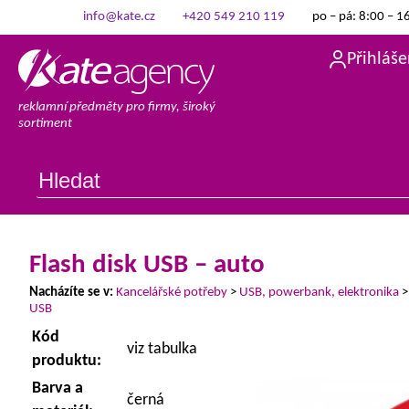
info@kate.cz
+420 549 210 119
po – pá: 8:00 – 1
Přihláše
reklamní předměty pro firmy, široký
sortiment
Flash disk USB – auto
Nacházíte se v:
Kancelářské potřeby
>
USB, powerbank, elektronika
USB
Kód
viz tabulka
produktu:
Barva a
černá