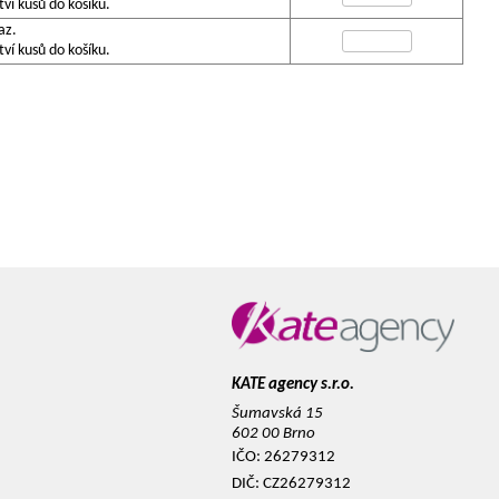
í kusů do košíku.
az.
í kusů do košíku.
KATE agency s.r.o.
Šumavská 15
602 00 Brno
IČO: 26279312
DIČ: CZ26279312