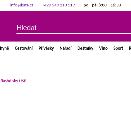
info@kate.cz
+420 549 210 119
po – pá: 8:00 – 16:30
chyně
Cestování
Přívěsky
Nářadí
Deštníky
Víno
Sport
R
>
flashdisky USB