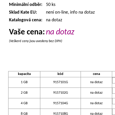
Minimální odběr:
50 ks
Sklad Kate EU:
není on-line, info na dotaz
Katalogová cena:
na dotaz
Vaše cena:
na dotaz
(Veškeré ceny jsou uvedeny bez DPH)
kapacita
kód
cena
1 GB
9157101G
na dotaz
2 GB
9157102G
na dotaz
4 GB
9157104G
na dotaz
8 GB
9157108G
na dotaz