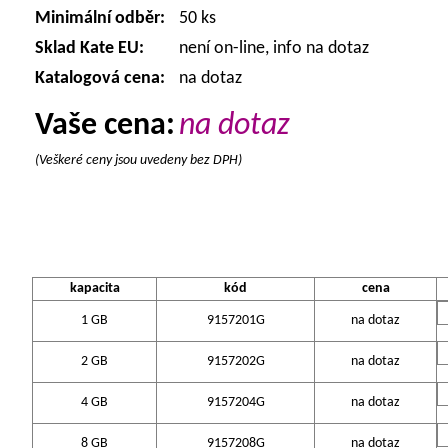
Minimální odběr:
50 ks
Sklad Kate EU:
není on-line, info na dotaz
Katalogová cena:
na dotaz
Vaše cena:
na dotaz
(Veškeré ceny jsou uvedeny bez DPH)
kapacita
kód
cena
1 GB
9157201G
na dotaz
2 GB
9157202G
na dotaz
4 GB
9157204G
na dotaz
8 GB
9157208G
na dotaz