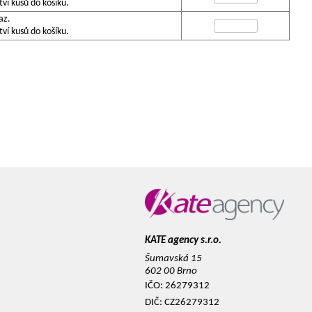
í kusů do košíku.
az.
í kusů do košíku.
KATE agency s.r.o.
Šumavská 15
602 00 Brno
IČO: 26279312
DIČ: CZ26279312