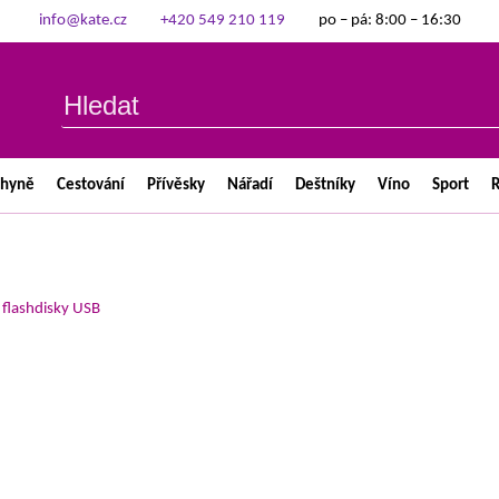
info@kate.cz
+420 549 210 119
po – pá: 8:00 – 16:30
chyně
Cestování
Přívěsky
Nářadí
Deštníky
Víno
Sport
R
>
flashdisky USB