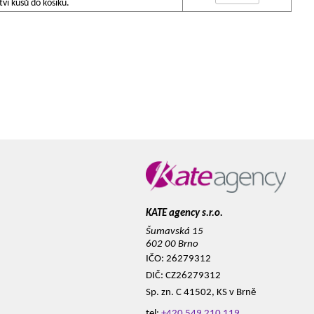
í kusů do košíku.
KATE agency s.r.o.
Šumavská 15
602 00 Brno
IČO: 26279312
DIČ: CZ26279312
Sp. zn. C 41502, KS v Brně
tel:
+420 549 210 119