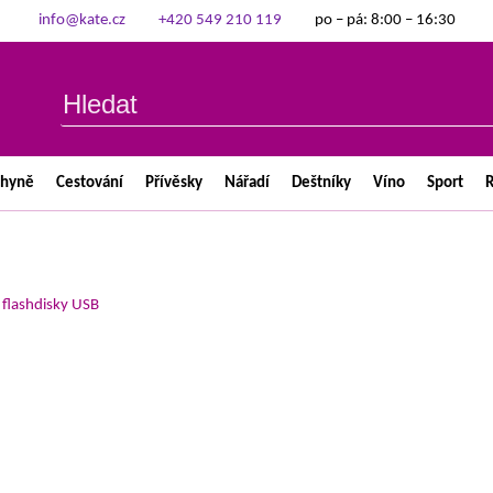
info@kate.cz
+420 549 210 119
po – pá: 8:00 – 16:30
chyně
Cestování
Přívěsky
Nářadí
Deštníky
Víno
Sport
R
>
flashdisky USB