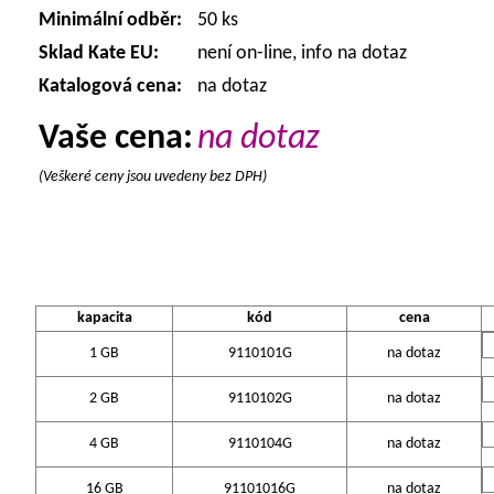
Minimální odběr:
50 ks
Sklad Kate EU:
není on-line, info na dotaz
Katalogová cena:
na dotaz
Vaše cena:
na dotaz
(Veškeré ceny jsou uvedeny bez DPH)
kapacita
kód
cena
1 GB
9110101G
na dotaz
2 GB
9110102G
na dotaz
4 GB
9110104G
na dotaz
16 GB
91101016G
na dotaz