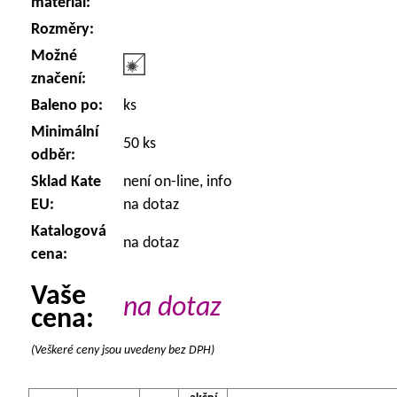
materiál:
Rozměry:
Možné
značení:
Baleno po:
ks
Minimální
50 ks
odběr:
Sklad Kate
není on-line, info
EU:
na dotaz
Katalogová
na dotaz
cena:
Vaše
na dotaz
cena:
(Veškeré ceny jsou uvedeny bez DPH)