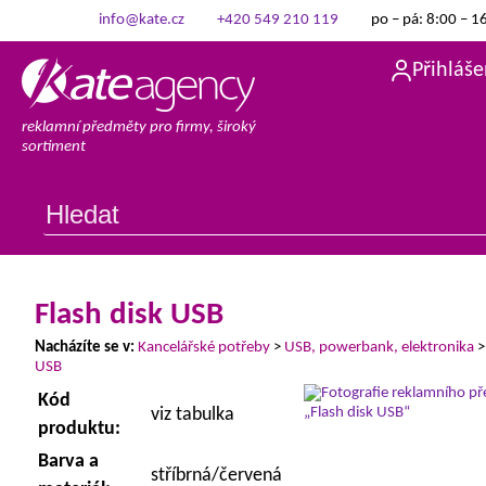
info@kate.cz
+420 549 210 119
po – pá: 8:00 – 1
Přihláše
reklamní předměty pro firmy, široký
sortiment
Flash disk USB
Nacházíte se v:
Kancelářské potřeby
>
USB, powerbank, elektronika
USB
Kód
viz tabulka
produktu:
Barva a
stříbrná/červená